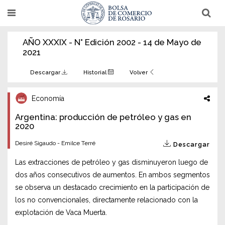
Pasar
T
T
al
o
o
g
g
contenido
g
g
AÑO XXXIX - N° Edición 2002 - 14 de Mayo de
l
l
principal
e
e
2021
n
n
a
a
v
v
Descargar
Historial
Volver
i
i
g
g
a
a
Economía
t
t
i
i
Argentina: producción de petróleo y gas en
o
o
n
2020
n
Desiré Sigaudo - Emilce Terré
Descargar
Las extracciones de petróleo y gas disminuyeron luego de
dos años consecutivos de aumentos. En ambos segmentos
se observa un destacado crecimiento en la participación de
los no convencionales, directamente relacionado con la
explotación de Vaca Muerta.