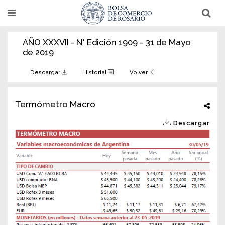
Pasar
T
T
al
o
o
g
g
contenido
g
g
AÑO XXXVII - N° Edición 1909 - 31 de Mayo
l
l
principal
e
e
de 2019
n
n
a
a
v
v
Descargar
Historial
Volver
i
i
g
g
a
a
t
t
Termómetro Macro
i
i
o
o
Descargar
n
n