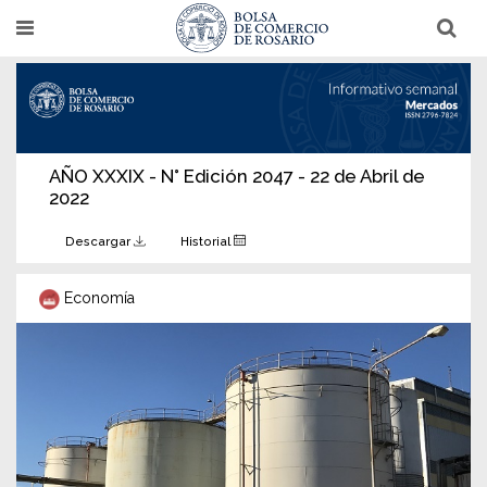
Pasar
T
T
al
o
o
g
g
contenido
g
g
l
l
principal
e
e
n
n
a
a
v
v
i
i
AÑO XXXIX - N° Edición 2047 - 22 de Abril de
g
g
2022
a
a
t
t
i
i
Descargar
Historial
o
o
n
n
Economía