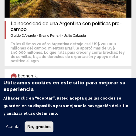
La necesidad de una Argentina con políticas pro-
campo
Guido D’Angelo - Bruno Ferrari - Julio Calzada
En los últimos 20 años Argentina detrajo casi US$ 200.000
millones del campo, mientras Brasil le aportó más de US$
190.000 millones. Lo que falta para crecer y cerrar brechas: ley
de semillas, baja de derechos de exportación y apoyo neto
positivo al agro.
Economía
Utilizamos cookies en este sitio para mejorar su
experiencia
Al hacer clic en “Aceptar”, usted acepta que las cookies se
guarden en su dispositivo para mejorar la navegación del sitio
y analizar el uso del mismo.
Aceptar
No, gracias