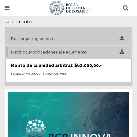
Pasar
T
T
al
o
o
g
g
contenido
g
g
Reglamento
l
l
principal
e
e
n
n
Descargar reglamento
a
a
v
v
i
i
Histórico. Modificaciones al Reglamento
g
g
a
a
t
t
Monto de la unidad arbitral: $62.000,00.-
i
i
o
o
Última actualización: Diciembre 2024.
n
n