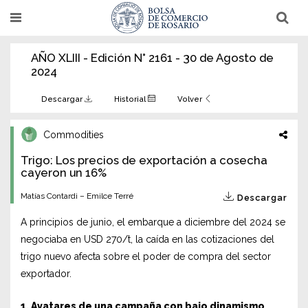
Pasar
T
T
al
o
o
g
g
contenido
g
g
AÑO XLIII - Edición N° 2161 - 30 de Agosto de
l
l
principal
e
e
2024
n
n
a
a
v
v
Descargar
Historial
Volver
i
i
g
g
a
a
Commodities
t
t
i
i
Trigo: Los precios de exportación a cosecha
o
o
n
cayeron un 16%
n
Matías Contardi – Emilce Terré
Descargar
A principios de junio, el embarque a diciembre del 2024 se
negociaba en USD 270/t, la caída en las cotizaciones del
trigo nuevo afecta sobre el poder de compra del sector
exportador.
1. Avatares de una campaña con bajo dinamismo