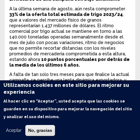
A la última semana de agosto, aún resta comprometer
33% de la oferta total estimada de trigo 2023/24
,
que a valores del mercado físico de granos
representarían 1.437 millones de dólares. El ritmo
comercial por trigo actual se mantiene en torno a las
140.000 toneladas operadas semanalmente desde el
mes de julio con pocas variaciones, ritmo de negocios
que no permite recortar distancias con los niveles
promedios de mercadería comprometida a esta altura,
estando ahora
10 puntos porcentuales por detrás de
la media de los últimos 6 años.
A falta de tan solo tres meses para que finalice la actual
campaña, se percibe una lenta dinámica exportadora, y
Utilizamos cookies en este sitio para mejorar su
siendo que la distancia entre toneladas embarcadas y
registradas en DJVE hasta ahora es de tan solo 800.000
experiencia
toneladas, las probabilidades de contar con un repunte
Al hacer clic en “Aceptar”, usted acepta que las cookies se
comercial por el ciclo 2023/24 de aquí a diciembre
pierde fuerzas.
guarden en su dispositivo para mejorar la navegación del sitio
y analizar el uso del mismo.
2. El foco puesto sobre el nuevo ciclo
Mientras tanto, el foco actual está puesto en torno al
Aceptar
No, gracias
nuevo ciclo triguero 2024/25. Según las estimaciones de
GEA -BCR
se habrían implantado 6,7 Mha de trigo y