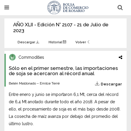
Pasar
T
T
al
o
o
g
g
contenido
g
g
AÑO XLII - Edición N° 2107 - 21 de Julio de
l
l
principal
e
e
2023
n
n
a
a
v
v
Descargar
Historial
Volver
i
i
g
g
a
a
Commodities
t
t
i
i
Sólo en el primer semestre, las importaciones
o
o
n
de soja se acercaron al récord anual
n
Belén Maldonado – Emilce Terré
Descargar
Entre enero y junio se importaron 6,1 Mt, cerca del récord
de 6,4 Mt anotado durante todo el año 2018. A pesar de
ello, el procesamiento de soja es el más bajo desde 2008.
La cosecha de maíz avanza por debajo del promedio del
último lustro.