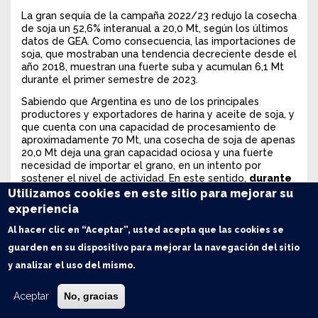
La gran sequía de la campaña 2022/23 redujo la cosecha
de soja un 52,6% interanual a 20,0 Mt, según los últimos
datos de GEA. Como consecuencia, las importaciones de
soja, que mostraban una tendencia decreciente desde el
año 2018, muestran una fuerte suba y acumulan 6,1 Mt
durante el primer semestre de 2023.
Sabiendo que Argentina es uno de los principales
productores y exportadores de harina y aceite de soja, y
que cuenta con una capacidad de procesamiento de
aproximadamente 70 Mt, una cosecha de soja de apenas
20,0 Mt deja una gran capacidad ociosa y una fuerte
necesidad de importar el grano, en un intento por
sostener el nivel de actividad. En este sentido,
durante
el primer semestre de 2023 las importaciones
Utilizamos cookies en este sitio para mejorar su
acumuladas crecieron y se triplicaron en
experiencia
comparación con el mismo semestre de 2022
,
consolidandose como el más alto en importaciones de
Al hacer clic en “Aceptar”, usted acepta que las cookies se
soja de la historia.
guarden en su dispositivo para mejorar la navegación del sitio
y analizar el uso del mismo.
Aceptar
No, gracias