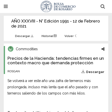
Pasar
T
T
al
o
o
g
g
contenido
g
g
AÑO XXXVIII - N° Edición 1991 - 12 de Febrero
l
l
principal
e
e
de 2021
n
n
a
a
v
v
Descargar
Historial
Volver
i
i
g
g
a
a
Commodities
t
t
i
i
Precios de la Hacienda: tendencias firmes en un
o
o
n
contexto macro que demanda protección
n
ROSGAN
Descargar
Se volverá a ver este año una zafra de terneros más
prolongada, incluso más lenta que el año pasado y con
terneros saliendo de los campos con más kilos.