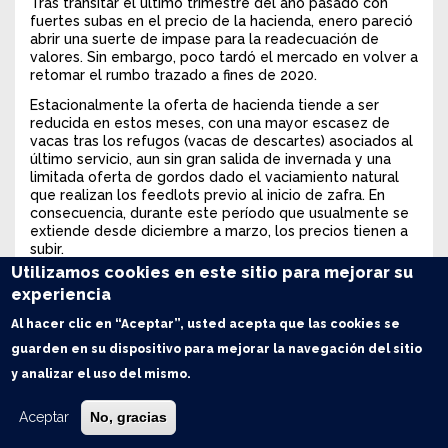
Tras transitar el último trimestre del año pasado con
fuertes subas en el precio de la hacienda, enero pareció
abrir una suerte de impase para la readecuación de
valores. Sin embargo, poco tardó el mercado en volver a
retomar el rumbo trazado a fines de 2020.
Estacionalmente la oferta de hacienda tiende a ser
reducida en estos meses, con una mayor escasez de
vacas tras los refugos (vacas de descartes) asociados al
último servicio, aun sin gran salida de invernada y una
limitada oferta de gordos dado el vaciamiento natural
que realizan los feedlots previo al inicio de zafra. En
consecuencia, durante este período que usualmente se
extiende desde diciembre a marzo, los precios tienen a
subir.
Utilizamos cookies en este sitio para mejorar su
Sin embargo, existe otro factor subyacente que genera
experiencia
tensión adicional en el mercado y es precisamente el
contexto macroeconómico que, lejos de haber
Al hacer clic en “Aceptar”, usted acepta que las cookies se
despejado incertidumbre, continúa demandando
guarden en su dispositivo para mejorar la navegación del sitio
protección.
y analizar el uso del mismo.
Mirar con mayor perspectiva el valor promedio de la
hacienda en dólares (IGML) nos permite ver claramente
Aceptar
No, gracias
estos momentos en los cuales el mercado absorbe, de
algún modo, factores exógenos a la mera dinámica