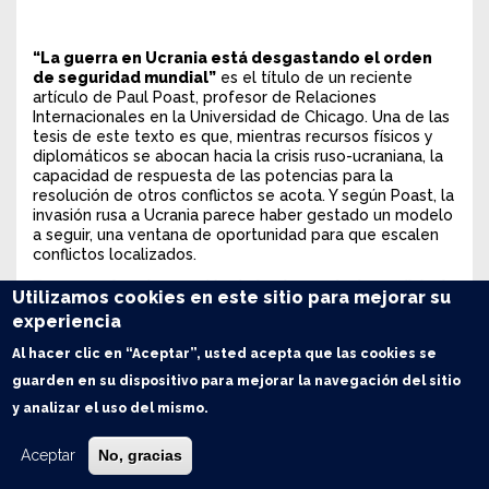
“La guerra en Ucrania está desgastando el orden
de seguridad mundial”
es el título de un reciente
artículo de Paul Poast, profesor de Relaciones
Internacionales en la Universidad de Chicago. Una de las
tesis de este texto es que, mientras recursos físicos y
diplomáticos se abocan hacia la crisis ruso-ucraniana, la
capacidad de respuesta de las potencias para la
resolución de otros conflictos se acota. Y según Poast, la
invasión rusa a Ucrania parece haber gestado un modelo
a seguir, una ventana de oportunidad para que escalen
conflictos localizados.
En una acelerada sucesión de hechos a nivel mundial, el
Utilizamos cookies en este sitio para mejorar su
19 de septiembre comenzaron enfrentamientos entre
experiencia
Azerbaiyán y la autodenominada República de Nagorno
Karabaj. Cinco días más tarde, el 24 de septiembre, otro
Al hacer clic en “Aceptar”, usted acepta que las cookies se
episodio de violencia regional en Kosovo. Finalmente, el
guarden en su dispositivo para mejorar la navegación del sitio
último 7 de octubre recrudece el conflicto árabe-israelí.
A estos tres recientes episodios podríamos agregarle
y analizar el uso del mismo.
nuevas tensiones por conflictos preexistentes en Yemen,
Sudán, Corea del Norte y Taiwán.
Aceptar
No, gracias
Con este contexto, es evidente que la dinámica