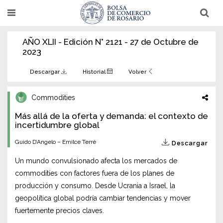
Pasar
T
T
al
o
o
g
g
contenido
g
g
AÑO XLII - Edición N° 2121 - 27 de Octubre de
l
l
principal
e
e
2023
n
n
a
a
v
v
Descargar
Historial
Volver
i
i
g
g
a
a
Commodities
t
t
i
i
Más allá de la oferta y demanda: el contexto de
o
o
n
incertidumbre global
n
Guido D’Angelo – Emilce Terré
Descargar
Un mundo convulsionado afecta los mercados de
commodities con factores fuera de los planes de
producción y consumo. Desde Ucrania a Israel, la
geopolítica global podría cambiar tendencias y mover
fuertemente precios claves.