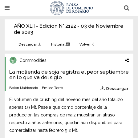
Pasar
T
T
al
o
o
g
g
contenido
g
g
AÑO XLII - Edición N° 2122 - 03 de Noviembre
l
l
principal
e
e
de 2023
n
n
a
a
v
v
Descargar
Historial
Volver
i
i
g
g
a
a
Commodities
t
t
i
i
La molienda de soja registra el peor septiembre
o
o
n
en lo que va del siglo
n
Belén Maldonado – Emilce Terré
Descargar
El volumen de crushing del noveno mes del año totalizó
apenas 1,9 Mt. Pese a que como porcentaje de la
producción las compras de maíz muestran un atraso
respecto a años anteriores, quedan aún disponibles para
comercializar hasta febrero 9,2 Mt.