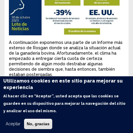
A continuación exponemos una parte de un Informe más
extenso de Rosgan donde se analiza la situación actual
de la ganadería bovina. Afortunadamente, el clima ha
empezado a entregar cierta cuota de certeza
permitiendo de algún modo destrabar algunas
decisiones de siembra que, hasta entonces, también
estaban postergadas.
Utilizamos cookies en este sitio para mejorar su
Lentamente comienzan a activarse las tan anunciadas
experiencia
lluvias de primavera rompiendo un extenso período de
seca. En los últimos días se han registrado lluvias en
Al hacer clic en “Aceptar”, usted acepta que las cookies se
buena parte de la franja central mientras se espera una
guarden en su dispositivo para mejorar la navegación del sitio
semana de alta inestabilidad en gran parte del territorio
nacional.
y analizar el uso del mismo.
Aceptar
No, gracias