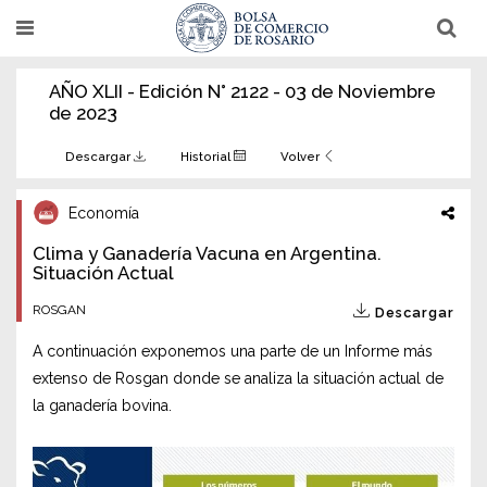
Pasar
T
T
al
o
o
g
g
contenido
g
g
AÑO XLII - Edición N° 2122 - 03 de Noviembre
l
l
principal
e
e
de 2023
n
n
a
a
v
v
Descargar
Historial
Volver
i
i
g
g
a
a
Economía
t
t
i
i
Clima y Ganadería Vacuna en Argentina.
o
o
n
Situación Actual
n
ROSGAN
Descargar
A continuación exponemos una parte de un Informe más
extenso de Rosgan donde se analiza la situación actual de
la ganadería bovina.