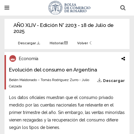
Pasar
T
T
al
o
o
g
g
contenido
g
g
AÑO XLIV - Edición N° 2203 - 18 de Julio de
l
l
principal
e
e
2025
n
n
a
a
v
v
Descargar
Historial
Volver
i
i
g
g
a
a
Economía
t
t
i
i
Evolución del consumo en Argentina
o
o
n
n
Belén Maldonado – Tomás Rodriguez Zurro - Julio
Descargar
Calzada
Los datos oficiales muestran que el consumo privado
medido por las cuentas nacionales fue relevante en el
primer trimestre del año. Sin embargo, las ventas minoristas
vienen rezagadas y la recuperación del consumo difiere
según los tipos de bienes.