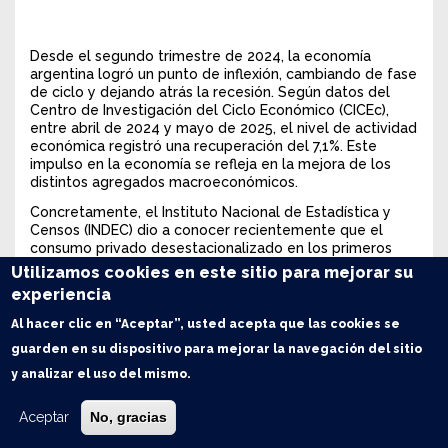
Desde el segundo trimestre de 2024, la economía
argentina logró un punto de inflexión, cambiando de fase
de ciclo y dejando atrás la recesión. Según datos del
Centro de Investigación del Ciclo Económico (CICEc),
entre abril de 2024 y mayo de 2025, el nivel de actividad
económica registró una recuperación del 7,1%. Este
impulso en la economía se refleja en la mejora de los
distintos agregados macroeconómicos.
Concretamente, el Instituto Nacional de Estadística y
Censos (INDEC) dio a conocer recientemente que el
consumo privado desestacionalizado en los primeros
tres meses del año 2025 se elevó a $ 551.871 millones,
Utilizamos cookies en este sitio para mejorar su
medido en pesos constantes de 2004
, registrando un
experiencia
incremento del 11% interanual y del 13% desde el piso
alcanzando en el segundo trimestre de 2024. De esta
Al hacer clic en “Aceptar”, usted acepta que las cookies se
manera,
el consumo privado total alcanzó un máximo
guarden en su dispositivo para mejorar la navegación del sitio
en la serie en el primer trimestre de 2025
. No
obstante, resulta importante mencionar que parte de
y analizar el uso del mismo.
este importe es explicado por un crecimiento en la
población, dado que en términos per cápita el máximo
Aceptar
No, gracias
valor se alcanzó en el tercer trimestre de 2013,
ubicándose actualmente 7,6% por debajo de aquel pico.