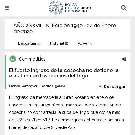
Pasar
T
T
al
o
o
g
g
contenido
g
g
AÑO XXXVII - N° Edición 1940 - 24 de Enero
l
l
principal
e
e
de 2020
n
n
a
a
v
v
Descargar
Historial
Volver
i
i
g
g
a
a
Commodities
t
t
i
i
El fuerte ingreso de la cosecha no detiene la
o
o
n
escalada en los precios del trigo
n
Franco Ramseyer - Desiré Sigaudo
Descargar
El ingreso de mercadería al Gran Rosario en enero se
encamina a un nuevo récord mensual, pero la presión de
cosecha no contrarresta la suba del trigo que cotiza más
de US$ 210/t en MtR. Los embarques del cereal continúan
fuerte, destacándose Sudeste Asia.