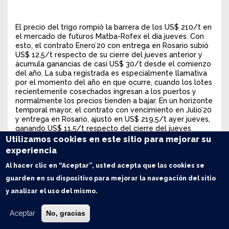
El precio del trigo rompió la barrera de los US$ 210/t en
el mercado de futuros Matba-Rofex el día jueves. Con
esto, el contrato Enero’20 con entrega en Rosario subió
US$ 12,5/t respecto de su cierre del jueves anterior y
acumula ganancias de casi US$ 30/t desde el comienzo
del año. La suba registrada es especialmente llamativa
por el momento del año en que ocurre, cuando los lotes
recientemente cosechados ingresan a los puertos y
normalmente los precios tienden a bajar. En un horizonte
temporal mayor, el contrato con vencimiento en Julio’20
y entrega en Rosario, ajustó en US$ 219,5/t ayer jueves,
ganando US$ 11,5/t respecto del cierre del jueves
pasado.
Utilizamos cookies en este sitio para mejorar su
experiencia
El Precio Pizarra publicado por la Cámara Arbitral de
Cereales de la BCR, referencia para los negocios con
Al hacer clic en “Aceptar”, usted acepta que las cookies se
entrega en el Gran Rosario fue de $ 12.200/t el jueves, o
guarden en su dispositivo para mejorar la navegación del sitio
su equivalente en moneda dura de US$ 203,7/t. Así, el
valor pizarra se incrementó US$ 10,5/t respecto del
y analizar el uso del mismo.
jueves pasado. En el Mercado Físico de Granos de la
Bolsa de Comercio de Rosario la oferta de la
Aceptar
No, gracias
exportación se ubicó en US$ 200/t, asegurando la
recepción de este trigo en los próximos 30 días. Las