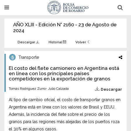
Pasar
T
T
al
o
o
g
g
contenido
g
g
AÑO XLIII - Edición N° 2160 - 23 de Agosto de
l
l
principal
e
e
2024
n
n
a
a
v
v
Descargar
Historial
Volver
i
i
g
g
a
a
Transporte
t
t
i
i
El costo del flete camionero en Argentina está
o
o
n
en línea con los principales países
n
competidores en la exportación de granos
Tomás Rodriguez Zurro- Julio Calzada
Descargar
Al tipo de cambio oficial, el costo de transportar granos en
Argentina está en línea con los valores de Brasil y EEUU.
Además, la incidencia del flete sobre el precio de los
granos para las regiones más alejadas de los puertos roza
el 30% en algunos casos.