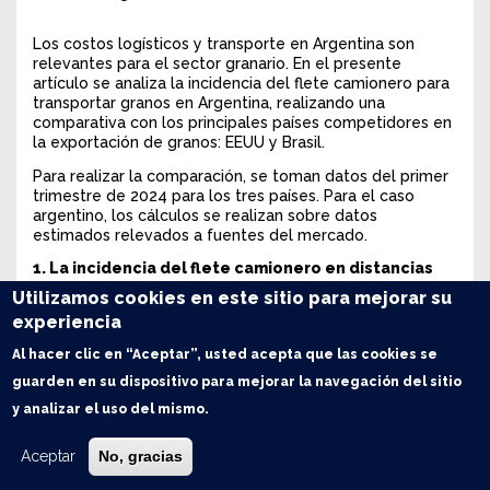
Los costos logísticos y transporte en Argentina son
relevantes para el sector granario. En el presente
artículo se analiza la incidencia del flete camionero para
transportar granos en Argentina, realizando una
comparativa con los principales países competidores en
la exportación de granos: EEUU y Brasil.
Para realizar la comparación, se toman datos del primer
trimestre de 2024 para los tres países. Para el caso
argentino, los cálculos se realizan sobre datos
estimados relevados a fuentes del mercado.
1. La incidencia del flete camionero en distancias
largas respecto al costo que afrontan los
Utilizamos cookies en este sitio para mejorar su
productores de la Zona Núcleo (180 km del Gran
experiencia
Rosario).
Al hacer clic en “Aceptar”, usted acepta que las cookies se
Tomando como base las tarifas de fletes y contrastando
con los precios de referencia de los granos de la
guarden en su dispositivo para mejorar la navegación del sitio
Cámara Arbitral de Cereales (CAC) de la Bolsa de
y analizar el uso del mismo.
Comercio de Rosario (se toma el precio promedio del
mes de marzo), observamos el costo de transporte de
Aceptar
No, gracias
granos desde las zonas más alejadas de los puertos y su
incidencia en el precio de la mercadería. Para tomar a