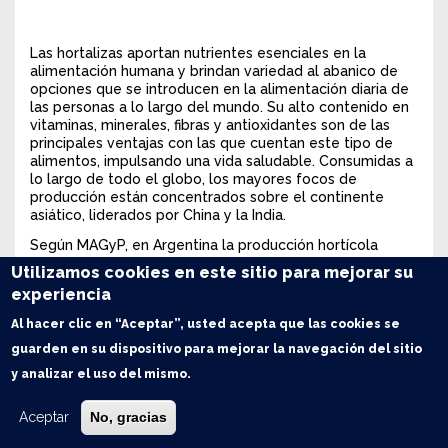
Las hortalizas aportan nutrientes esenciales en la
alimentación humana y brindan variedad al abanico de
opciones que se introducen en la alimentación diaria de
las personas a lo largo del mundo. Su alto contenido en
vitaminas, minerales, fibras y antioxidantes son de las
principales ventajas con las que cuentan este tipo de
alimentos, impulsando una vida saludable. Consumidas a
lo largo de todo el globo, los mayores focos de
producción están concentrados sobre el continente
asiático, liderados por China y la India.
Según MAGyP, en Argentina la producción hortícola
ronda las 9 Mt anuales y nueve especies representan el
Utilizamos cookies en este sitio para mejorar su
65% del total entre la gran variedad de cultivos que se
experiencia
desarrollan de forma extensiva e intensiva a lo largo y
ancho de nuestro país.
Al hacer clic en “Aceptar”, usted acepta que las cookies se
A demás de su aporte nutricional, la producción hortícola
guarden en su dispositivo para mejorar la navegación del sitio
es una fuente importante de generación de empleo
y analizar el uso del mismo.
privado sobre las regiones urbanas y periurbanas,
caracterizadas por su alta participación de mano de obra
Aceptar
No, gracias
familiar y en algunos casos utilización de prácticas
productivas tradicionales.