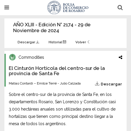
Pasar
T
T
al
o
o
g
g
contenido
g
g
AÑO XLIII - Edición N° 2174 - 29 de
l
l
principal
e
e
Noviembre de 2024
n
n
a
a
v
v
Descargar
Historial
Volver
i
i
g
g
a
a
Commodities
t
t
i
i
El Cinturón Hortícola del centro-sur de la
o
o
n
provincia de Santa Fe
n
Matías Contardi – Emilce Terré - Julio Calzada
Descargar
Sobre el centro-sur de la provincia de Santa Fe, en los
departamentos Rosario, San Lorenzo y Constitución casi
3.000 hectáreas anuales son utilizadas para el cultivo de
hortalizas que tienen como principal destino llegar a la
mesa de todos los argentinos.