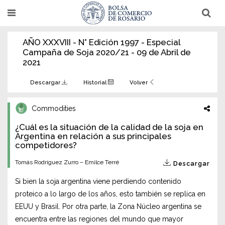
Pasar
T
T
al
o
o
g
g
contenido
g
g
AÑO XXXVIII - N° Edición 1997 - Especial
l
l
principal
e
e
Campaña de Soja 2020/21 - 09 de Abril de
n
n
2021
a
a
v
v
i
i
Descargar
Historial
Volver
g
g
a
a
t
t
Commodities
i
i
o
o
n
n
¿Cuál es la situación de la calidad de la soja en
Argentina en relación a sus principales
competidores?
Tomás Rodríguez Zurro – Emilce Terré
Descargar
Si bien la soja argentina viene perdiendo contenido
proteico a lo largo de los años, esto también se replica en
EEUU y Brasil. Por otra parte, la Zona Núcleo argentina se
encuentra entre las regiones del mundo que mayor