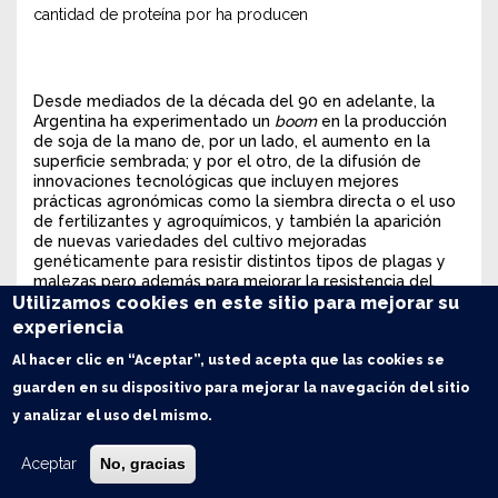
cantidad de proteína por ha producen
Desde mediados de la década del 90 en adelante, la
Argentina ha experimentado un
boom
en la producción
de soja de la mano de, por un lado, el aumento en la
superficie sembrada; y por el otro, de la difusión de
innovaciones tecnológicas que incluyen mejores
prácticas agronómicas como la siembra directa o el uso
de fertilizantes y agroquímicos, y también la aparición
de nuevas variedades del cultivo mejoradas
genéticamente para resistir distintos tipos de plagas y
malezas pero además para mejorar la resistencia del
cultivo a climas más hostiles.
Utilizamos cookies en este sitio para mejorar su
experiencia
Esto último en particular ha logrado elevar
considerablemente el rendimiento del cultivo a lo largo
Al hacer clic en “Aceptar”, usted acepta que las cookies se
de los últimos 25 años, particularmente en la región
guarden en su dispositivo para mejorar la navegación del sitio
núcleo, tal como se puede observar en el siguiente
gráfico. No debe sorprender la marcada variabilidad en
y analizar el uso del mismo.
los rindes entre un año y otro, ya que éstos se
encuentran fuertemente determinados por las
Aceptar
No, gracias
condiciones climáticas imperantes al momento del
desarrollo de los cultivos. Sin embargo, lo que sí es