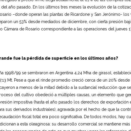
 del año pasado. En los últimos tres meses la evolución de la cotizac
osario –donde operan las plantas de Ricardone y San Jerónimo- los 
treparon un 53% desde mediados de diciembre, con cierta presión baji
cio Cámara de Rosario correspondiente a las operaciones del jueves 1
rande fue la pérdida de superficie en los últimos años?
ña 1998/99 se sembraron en Argentina 4,24 Mha de girasol, establec
,13 Mt. Pese a que el rinde promedio creció cerca de un 20% desde e
ayeron a menos de la mitad debido a la sustancial reducción que se ve
etroceso del cultivo obedeció a múltiples causas, un elemento que g
presión impositiva (hasta el año pasado los derechos de exportación 
ra sus derivados industriales), agravada por el hecho de que la contr
 recaudación fiscal total era poco significativa. De todos modos, hay 
icionan a esta oleaginosa: su desarrollo comercial se mantiene más