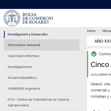
Pasar
al
contenido
principal
Home
Merca
Investigación y Desarrollo
AÑO XXXI
Informativo Semanal
Commod
Calendario Informes
Cinco 
Investigaciones
GUILLERMO R
Anuario Estadístico
Girasol. Una
AGMEMOD Argentina
comercial y 
complejo y s
IACA - Índice de Actividad de la Cadena
Agropecuaria