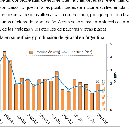
de las consecuencias de esto es que muchas veces las referencias d
on claras, lo que limita las posibilidades de incluir el cultivo en pl
ompetencia de otras alternativas ha aumentado, por ejemplo con la 
lgunos núcleos de producción. A esto se le suman problemáticas pr
rol de las malezas y los ataques de palomas y otras plagas.