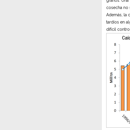
granos. Una 
cosecha no s
Además, la c
tardíos en a
difícil cont