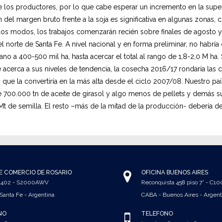
e los productores, por lo que cabe esperar un incremento en la super
 del margen bruto frente a la soja es significativa en algunas zonas
dos modos, los trabajos comenzarán recién sobre finales de agosto y
l norte de Santa Fe. A nivel nacional y en forma preliminar, no habrí
ano a 400-500 mil ha, hasta acercar el total al rango de 1,8-2,0 M ha. 
acerca a sus niveles de tendencia, la cosecha 2016/17 rondaría las 
o que la convertiría en la más alta desde el ciclo 2007/08. Nuestro 
 700.000 tn de aceite de girasol y algo menos de pellets y demás 
Mt de semilla. El resto –más de la mitad de la producción- debería d
E COMERCIO DE ROSARIO
OFICINA BUENOS AIRES
 1402 - S2000AWV
Reconquista 458 piso 7° - C1
 Santa Fe - Argentina
CABA - Buenos Aires - Argent
NO
TELÉFONO