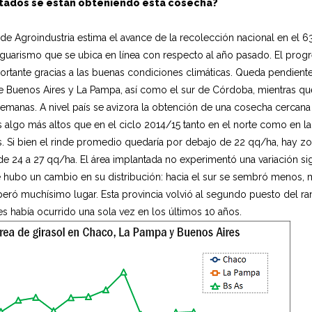
tados se están obteniendo esta cosecha?
n
o de Agroindustria estima el avance de la recolección nacional en el 6
c
guarismo que se ubica en línea con respecto al año pasado. El prog
i
rtante gracias a las buenas condiciones climáticas. Queda pendiente
p
e Buenos Aires y La Pampa, así como el sur de Córdoba, mientras que e
semanas. A nivel país se avizora la obtención de una cosecha cercana 
a
 algo más altos que en el ciclo 2014/15 tanto en el norte como en l
l
. Si bien el rinde promedio quedaría por debajo de 22 qq/ha, hay zo
de 24 a 27 qq/ha. El área implantada no experimentó una variación sig
e hubo un cambio en su distribución: hacia el sur se sembró menos, 
peró muchísimo lugar. Esta provincia volvió al segundo puesto del r
les había ocurrido una sola vez en los últimos 10 años.