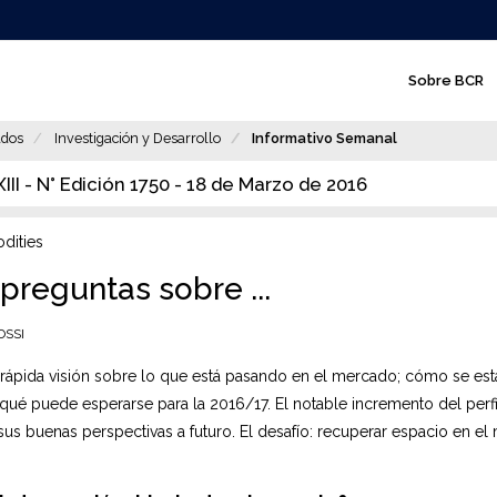
N
Sobre BCR
a
v
dos
Investigación y Desarrollo
Informativo Semanal
e
II - N° Edición 1750 - 18 de Marzo de 2016
g
a
ities
c
preguntas sobre ...
i
OSSI
ó
 rápida visión sobre lo que está pasando en el mercado; cómo se est
n
qué puede esperarse para la 2016/17. El notable incremento del perf
p
us buenas perspectivas a futuro. El desafío: recuperar espacio en e
r
i