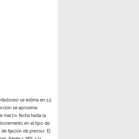
tadores) se estima en 1,5
orción se aproxima
 marzo, fecha hasta la
 incremento en el tipo de
de fijación de precios. El
es, frente a 78% a la