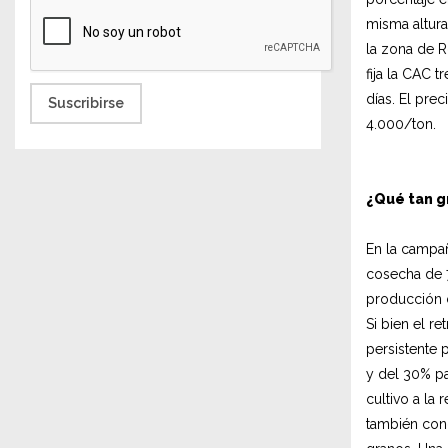
misma altura
la zona de R
fija la CAC 
días. El pre
Suscribirse
4.000/ton.
¿Qué tan g
En la campa
cosecha de 7
producción c
Si bien el r
persistente 
y del 30% pa
cultivo a la
también cond