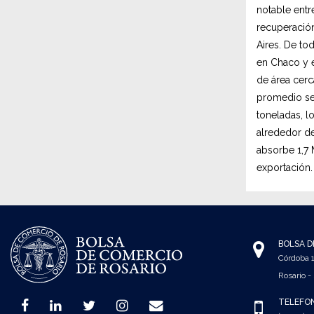
notable entr
recuperación
Aires. De to
en Chaco y e
de área cerc
promedio se 
toneladas, l
alrededor de
absorbe 1,7 
exportación.
BOLSA D
Córdoba
Rosario -
TELÉFO