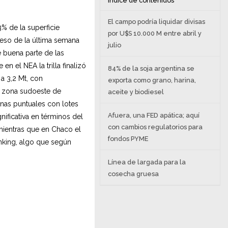
Índice de contenidos
El campo podría liquidar divisas
3% de la superficie
por U$S 10.000 M entre abril y
reso de la última semana
julio
 buena parte de las
n el NEA la trilla finalizó
84% de la soja argentina se
a 3,2 Mt, con
exporta como grano, harina,
a zona sudoeste de
aceite y biodiesel
nas puntuales con lotes
Afuera, una FED apática; aquí
nificativa en términos del
con cambios regulatorios para
mientras que en Chaco el
fondos PYME
anking, algo que según
Línea de largada para la
cosecha gruesa