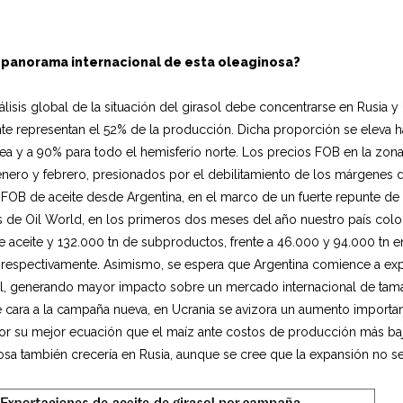
l panorama internacional de esta oleaginosa?
álisis global de la situación del girasol debe concentrarse en Rusia y
e representan el 52% de la producción. Dicha proporción se eleva has
a y a 90% para todo el hemisferio norte. Los precios FOB en la zon
enero y febrero, presionados por el debilitamiento de los márgenes 
 FOB de aceite desde Argentina, en el marco de un fuerte repunte de
 de Oil World, en los primeros dos meses del año nuestro país coloc
e aceite y 132.000 tn de subproductos, frente a 46.000 y 94.000 tn 
respectivamente. Asimismo, se espera que Argentina comience a expo
ril, generando mayor impacto sobre un mercado internacional de tam
 cara a la campaña nueva, en Ucrania se avizora un aumento important
por su mejor ecuación que el maíz ante costos de producción más bajo
osa también crecería en Rusia, aunque se cree que la expansión no ser