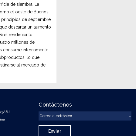
ficie de siembra. La
, como el oeste de Buenos
 principios de septiembre
a que descartar un aumento
Si el rendimiento
cuatro millones de
país consume internamente
subproductos, lo que
estinarse al mercado de
Contáctenos
003ABJ
C
To
ina
o
r
Enviar