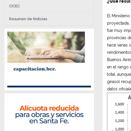
¿Qué resul
CICEC
El Ministeri
Resumen de Noticias
proyectada, 
fue muy impo
provincias d
hace varias 
rendimientos
Buenos Aires
en el rango 
total, aunqu
girasol recu
datos oficia