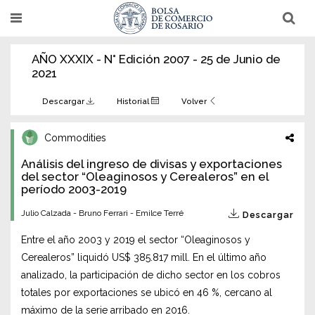
Pasar
T
T
al
o
o
g
g
contenido
g
g
AÑO XXXIX - N° Edición 2007 - 25 de Junio de
l
l
principal
e
e
2021
n
n
a
a
v
v
Descargar
Historial
Volver
i
i
g
g
a
a
Commodities
t
t
i
i
Análisis del ingreso de divisas y exportaciones
o
o
n
del sector “Oleaginosos y Cerealeros” en el
n
período 2003-2019
Julio Calzada - Bruno Ferrari - Emilce Terré
Descargar
Entre el año 2003 y 2019 el sector “Oleaginosos y
Cerealeros” liquidó US$ 385.817 mill. En el último año
analizado, la participación de dicho sector en los cobros
totales por exportaciones se ubicó en 46 %, cercano al
máximo de la serie arribado en 2016.