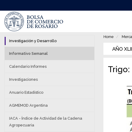
Pasar
al
contenido
principal
Home
Merca
Investigación y Desarrollo
AÑO XLII
Informativo Semanal
Calendario Informes
Trigo
Investigaciones
Anuario Estadístico
AGMEMOD Argentina
IACA - Índice de Actividad de la Cadena
Agropecuaria