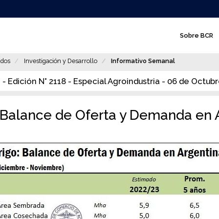
N
Sobre BCR
a
v
dos
Investigación y Desarrollo
Informativo Semanal
e
 - Edición N° 2118 - Especial Agroindustria - 06 de Octub
g
a
: Balance de Oferta y Demanda en 
c
i
ó
n
p
r
i