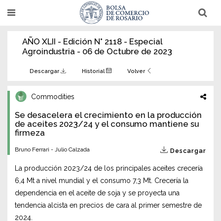
Pasar
T
T
al
o
o
g
g
contenido
g
g
AÑO XLII - Edición N° 2118 - Especial
l
l
principal
e
e
Agroindustria - 06 de Octubre de 2023
n
n
a
a
v
v
Descargar
Historial
Volver
i
i
g
g
a
a
Commodities
t
t
i
i
Se desacelera el crecimiento en la producción
o
o
n
de aceites 2023/24 y el consumo mantiene su
n
firmeza
Bruno Ferrari - Julio Calzada
Descargar
La producción 2023/24 de los principales aceites crecería
6,4 Mt a nivel mundial y el consumo 7,3 Mt. Crecería la
dependencia en el aceite de soja y se proyecta una
tendencia alcista en precios de cara al primer semestre de
2024.