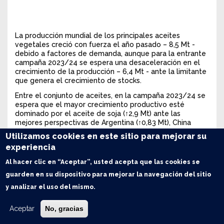
La producción mundial de los principales aceites
vegetales creció con fuerza el año pasado – 8,5 Mt -
debido a factores de demanda, aunque para la entrante
campaña 2023/24 se espera una desaceleración en el
crecimiento de la producción – 6,4 Mt - ante la limitante
que genera el crecimiento de stocks.
Entre el conjunto de aceites, en la campaña 2023/24 se
espera que el mayor crecimiento productivo esté
dominado por el aceite de soja (↑2,9 Mt) ante las
mejores perspectivas de Argentina (↑0,83 Mt), China
(↑0,53 Mt), Brasil (↑0,52 Mt) y EE. UU. (↑0,29 Mt). Por su
Utilizamos cookies en este sitio para mejorar su
parte, se desacelera en gran medida el crecimiento
experiencia
productivo de aceite de palma, girasol y colza que en la
campaña 2022/23 aumentaron 9,8 Mt y en el actual
Al hacer clic en “Aceptar”, usted acepta que las cookies se
ciclo comercial se espera un incremento conjunto de
guarden en su dispositivo para mejorar la navegación del sitio
solo 3 Mt respectivamente.
y analizar el uso del mismo.
Respecto al consumo mundial de aceites, se proyecta
un aumento de 7,3 Mt en la campaña 2023/24,
Aceptar
No, gracias
principalmente por el mayor uso industrial y un consumo
humano esperado más alto. En general, se estima un