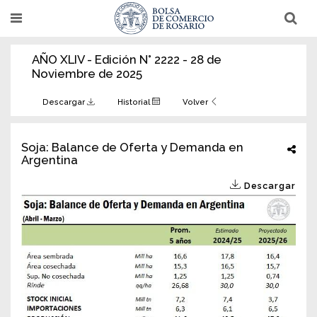
Pasar
T
T
al
o
o
g
g
contenido
g
g
AÑO XLIV - Edición N° 2222 - 28 de
l
l
principal
e
e
Noviembre de 2025
n
n
a
a
v
v
Descargar
Historial
Volver
i
i
g
g
a
a
t
t
Soja: Balance de Oferta y Demanda en
i
i
Argentina
o
o
n
n
Descargar