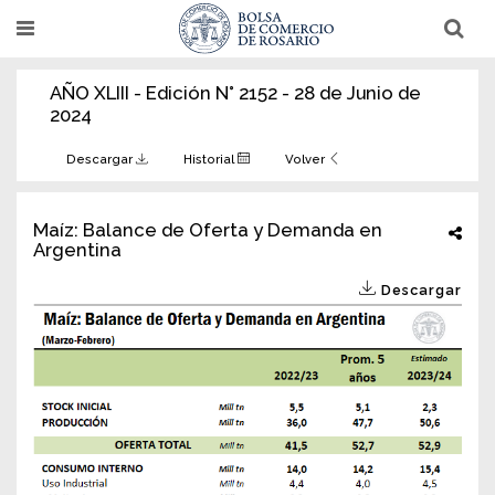
Pasar
T
T
al
o
o
g
g
contenido
g
g
AÑO XLIII - Edición N° 2152 - 28 de Junio de
l
l
principal
e
e
2024
n
n
a
a
v
v
Descargar
Historial
Volver
i
i
g
g
a
a
t
t
Maíz: Balance de Oferta y Demanda en
i
i
Argentina
o
o
n
n
Descargar