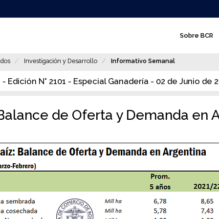
N
Sobre BCR
a
v
dos
Investigación y Desarrollo
Informativo Semanal
e
 - Edición N° 2101 - Especial Ganadería - 02 de Junio de 
g
a
 Balance de Oferta y Demanda en 
c
i
ó
n
p
r
i