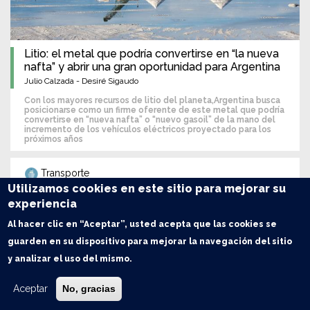
Litio: el metal que podría convertirse en “la nueva
nafta” y abrir una gran oportunidad para Argentina
Julio Calzada - Desiré Sigaudo
Con los mayores recursos de litio del planeta,Argentina busca
posicionarse como un firme oferente de este metal que podría
convertirse en “nueva nafta” o “nuevo gasoil” de la mano del
incremento de los vehículos eléctricos proyectado para los
próximos años
Transporte
Utilizamos cookies en este sitio para mejorar su
experiencia
Al hacer clic en “Aceptar”, usted acepta que las cookies se
guarden en su dispositivo para mejorar la navegación del sitio
y analizar el uso del mismo.
Aceptar
No, gracias