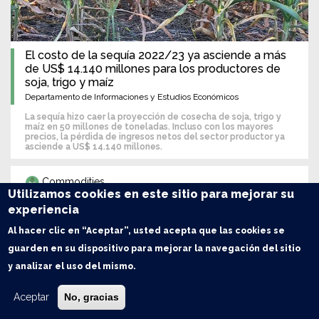
El costo de la sequía 2022/23 ya asciende a más
de US$ 14.140 millones para los productores de
soja, trigo y maíz
Departamento de Informaciones y Estudios Económicos
La sequía hizo caer la proyección de cosecha de soja, trigo y
maíz en 50 millones de toneladas. Incluso con los mayores
precios, la pérdida de ingresos netos del sector productor ya
asciende a US$ 14.140 millones.
Commodities
Utilizamos cookies en este sitio para mejorar su
experiencia
Al hacer clic en “Aceptar”, usted acepta que las cookies se
guarden en su dispositivo para mejorar la navegación del sitio
y analizar el uso del mismo.
Aceptar
No, gracias