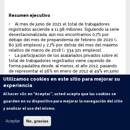
Resumen ejecutivo
• Al mes de junio de 2021 el total de trabajadores
registrados asciende a 11,98 millones. Siguiendo la serie
desestacionalizada, aún nos encontramos 0,7% por
debajo del mes de prepandemia de febrero de 2020 (↓
80.326 empleos) y 2,7% por detrás del mes del máximo
relativo de marzo de 2018 (↓ 334.321 empleos).
• La participación de los asalariados privados sobre el
total de trabajadores registrados viene cayendo de
forma paulatina desde, al menos, el año 2012, pasando
de representar el 56% en enero de 2012 al 49% en junio
de 2021.
Utilizamos cookies en este sitio para mejorar su
• Siguiendo la serie desestacionalizada de trabajadores
experiencia
registrados, entre marzo de 2018 y junio de 2021, se
perdieron en términos netos 379.855 empleos del sector
Al hacer clic en “Aceptar”, usted acepta que las cookies se
privado (↓ 6,1%). El empleo público en el mismo período
guarden en su dispositivo para mejorar la navegación del sitio
aumentó la cantidad de trabajadores en 115.038 puestos
de trabajo (↑ 3,6%).
y analizar el uso del mismo.
• Las ramas de actividad privada más afectadas en
términos absolutos entre marzo de 2018 y junio de 2021
Aceptar
No, gracias
son la construcción, los comercios y reparaciones, la
industria manufacturera y los hoteles y restaurantes.