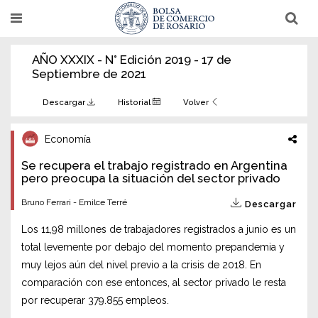
Pasar
T
T
al
o
o
g
g
contenido
g
g
AÑO XXXIX - N° Edición 2019 - 17 de
l
l
principal
e
e
Septiembre de 2021
n
n
a
a
v
v
Descargar
Historial
Volver
i
i
g
g
a
a
Economía
t
t
i
i
Se recupera el trabajo registrado en Argentina
o
o
n
pero preocupa la situación del sector privado
n
Bruno Ferrari - Emilce Terré
Descargar
Los 11,98 millones de trabajadores registrados a junio es un
total levemente por debajo del momento prepandemia y
muy lejos aún del nivel previo a la crisis de 2018. En
comparación con ese entonces, al sector privado le resta
por recuperar 379.855 empleos.