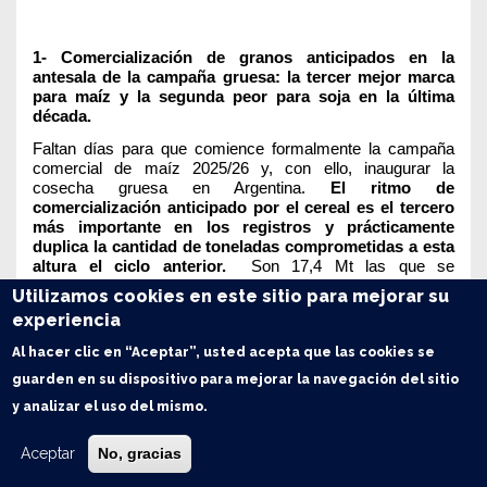
1- Comercialización de granos anticipados en la
antesala de la campaña gruesa: la tercer mejor marca
para maíz y la segunda peor para soja en la última
década.
Faltan días para que comience formalmente la campaña
comercial de maíz 2025/26 y, con ello, inaugurar la
cosecha gruesa en Argentina.
El ritmo de
comercialización anticipado por el cereal es el tercero
más importante en los registros y prácticamente
duplica la cantidad de toneladas comprometidas a esta
altura el ciclo anterior.
Son 17,4 Mt las que se
comprometieron antes de que comience el mes de marzo;
Utilizamos cookies en este sitio para mejorar su
ello es, el 28% de la producción esperada, 10 p.p. más que
experiencia
en la anterior campaña la 2024/25 y por encima del
promedio de la última década.
Al hacer clic en “Aceptar”, usted acepta que las cookies se
guarden en su dispositivo para mejorar la navegación del sitio
y analizar el uso del mismo.
Aceptar
No, gracias