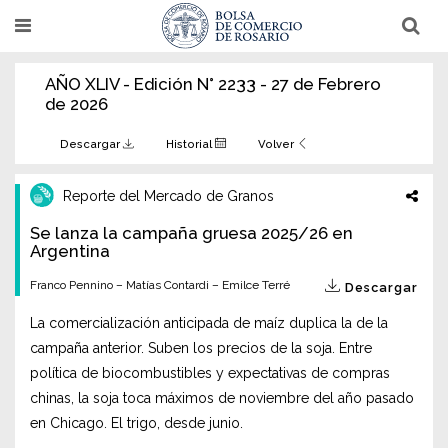
Pasar
T
T
al
o
o
g
g
contenido
g
g
AÑO XLIV - Edición N° 2233 - 27 de Febrero
l
l
principal
e
e
de 2026
n
n
a
a
v
v
Descargar
Historial
Volver
i
i
g
g
a
a
Reporte del Mercado de Granos
t
t
i
i
Se lanza la campaña gruesa 2025/26 en
o
o
n
Argentina
n
Franco Pennino – Matías Contardi – Emilce Terré
Descargar
La comercialización anticipada de maíz duplica la de la
campaña anterior. Suben los precios de la soja. Entre
política de biocombustibles y expectativas de compras
chinas, la soja toca máximos de noviembre del año pasado
en Chicago. El trigo, desde junio.