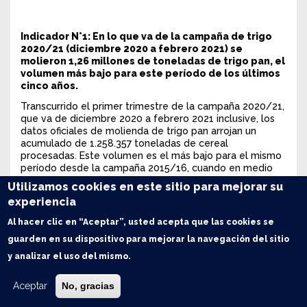
Indicador N°1: En lo que va de la campaña de trigo
2020/21 (diciembre 2020 a febrero 2021) se
molieron 1,26 millones de toneladas de trigo pan, el
volumen más bajo para este período de los últimos
cinco años.
Transcurrido el primer trimestre de la campaña 2020/21,
que va de diciembre 2020 a febrero 2021 inclusive, los
datos oficiales de molienda de trigo pan arrojan un
acumulado de 1.258.357 toneladas de cereal
procesadas. Este volumen es el más bajo para el mismo
período desde la campaña 2015/16, cuando en medio
de una fuerte caída productiva, la disponibilidad de trigo
Utilizamos cookies en este sitio para mejorar su
en argentina fue la más baja en los últimos 7 años,
experiencia
apenas 11,4 millones de toneladas, muy por detrás de
los 17 Mt. Recordemos que en aquella oportunidad
Al hacer clic en “Aceptar”, usted acepta que las cookies se
(2015/16) el área sembrada había caído por debajo de
guarden en su dispositivo para mejorar la navegación del sitio
los 4 millones de hectáreas en tanto que el rinde
promedio a nivel nacional no llegó a superar los 30
y analizar el uso del mismo.
quintales, cifras realmente desalentadoras.
Aceptar
No, gracias