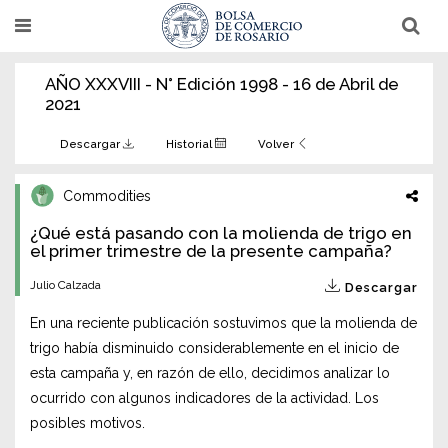
Pasar
T
T
al
o
o
g
g
contenido
g
g
AÑO XXXVIII - N° Edición 1998 - 16 de Abril de
l
l
principal
e
e
2021
n
n
a
a
v
v
Descargar
Historial
Volver
i
i
g
g
a
a
Commodities
t
t
i
i
¿Qué está pasando con la molienda de trigo en
o
o
n
el primer trimestre de la presente campaña?
n
Julio Calzada
Descargar
En una reciente publicación sostuvimos que la molienda de
trigo había disminuido considerablemente en el inicio de
esta campaña y, en razón de ello, decidimos analizar lo
ocurrido con algunos indicadores de la actividad. Los
posibles motivos.