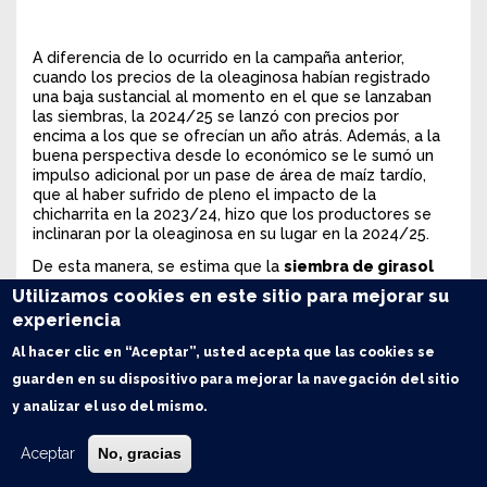
A diferencia de lo ocurrido en la campaña anterior,
cuando los precios de la oleaginosa habían registrado
una baja sustancial al momento en el que se lanzaban
las siembras, la 2024/25 se lanzó con precios por
encima a los que se ofrecían un año atrás. Además, a la
buena perspectiva desde lo económico se le sumó un
impulso adicional por un pase de área de maíz tardío,
que al haber sufrido de pleno el impacto de la
chicharrita en la 2023/24, hizo que los productores se
inclinaran por la oleaginosa en su lugar en la 2024/25.
De esta manera, se estima que la
siembra de girasol
2024/25 alcanzó un total de 2 M ha
, representando un
Utilizamos cookies en este sitio para mejorar su
aumento del 10% respecto de la campaña anterior. El
experiencia
aumento en el área se dio con más fuerza en el centro
del país, que sumó 100.000 ha entre campañas, aunque
Al hacer clic en “Aceptar”, usted acepta que las cookies se
en general todas las zonas vieron subas a excepción del
guarden en su dispositivo para mejorar la navegación del sitio
sudeste bonaerense.
y analizar el uso del mismo.
Ante esta distribución de superficie la
producción
estimada a nivel nacional se ubica en 4,3 millones
Aceptar
No, gracias
de toneladas
, un aumento del 15% respecto a la
campaña anterior. De todas maneras, cabe aclarar que