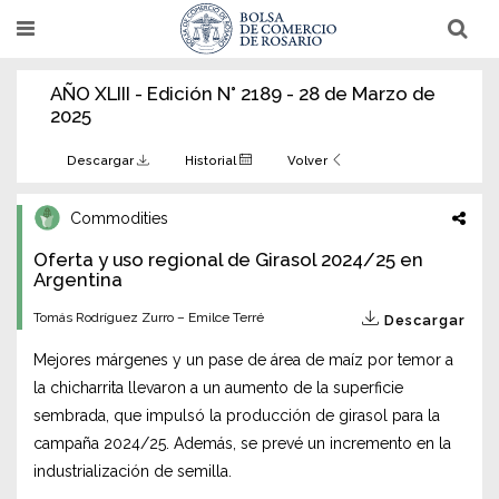
Pasar
T
T
al
o
o
g
g
contenido
g
g
AÑO XLIII - Edición N° 2189 - 28 de Marzo de
l
l
principal
e
e
2025
n
n
a
a
v
v
Descargar
Historial
Volver
i
i
g
g
a
a
Commodities
t
t
i
i
Oferta y uso regional de Girasol 2024/25 en
o
o
n
Argentina
n
Tomás Rodríguez Zurro – Emilce Terré
Descargar
Mejores márgenes y un pase de área de maíz por temor a
la chicharrita llevaron a un aumento de la superficie
sembrada, que impulsó la producción de girasol para la
campaña 2024/25. Además, se prevé un incremento en la
industrialización de semilla.