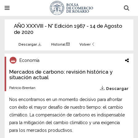
Pasar
T
T
al
o
o
g
g
contenido
g
g
AÑO XXXVIII - N° Edición 1967 - 14 de Agosto
l
l
principal
e
e
de 2020
n
n
a
a
v
v
Descargar
Historial
Volver
i
i
g
g
a
a
Economía
t
t
i
i
Mercados de carbono: revisión histórica y
o
o
n
situación actual
n
Patricio Brentan
Descargar
Nos encontramos en un momento decisivo para afrontar
con éxito el mayor desafío de nuestro tiempo: el cambio
climático. La compensación de carbono es indispensable
para la mitigación del cambio climático y una exigencia
para los mercados productivos.