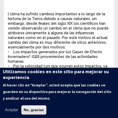
l clima ha sufrido cambios importantes a lo largo de la
historia de la Tierra debido a causas naturales, sin
embargo, desde finales del siglo XIX los científicos han
venido observando un cambio en el clima que no puede
atribuirse únicamente a alguna de las influencias
naturales como en el pasado. Por este motivo el actual
cambio del clima es muy diferente de otros anteriores,
esencialmente por dos motivos:
• Los impactos generados por los Gases de Efecto
1
Invernadero
(GEI) provenientes de las actividades
humanas.
• Por la velocidad con que ocurren estos impactos, ya
que está sucediendo muy rápidamente, lo que hace muy
Utilizamos cookies en este sitio para mejorar su
difícil, tanto para la naturaleza como para las sociedades
experiencia
humanas, adaptarse a las nuevas condiciones.
Al hacer clic en “Aceptar”, usted acepta que las cookies se
En resumen, existen tres hechos que sirven para
guarden en su dispositivo para mejorar la navegación del sitio
comprender mejor el problema:
1. La concentración de GEI en la atmósfera terrestre
y analizar el uso del mismo.
está directamente relacionada con la temperatura
media mundial de la Tierra;
Aceptar
No, gracias
2. Esta concentración ha ido aumentando
progresivamente desde la Revolución Industrial y, con