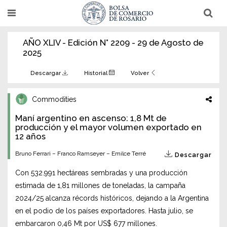
Pasar
T
T
al
o
o
g
g
contenido
g
g
AÑO XLIV - Edición N° 2209 - 29 de Agosto de
l
l
principal
e
e
2025
n
n
a
a
v
v
Descargar
Historial
Volver
i
i
g
g
a
a
Commodities
t
t
i
i
Maní argentino en ascenso: 1,8 Mt de
o
o
n
producción y el mayor volumen exportado en
n
12 años
Bruno Ferrari – Franco Ramseyer – Emilce Terré
Descargar
Con 532.991 hectáreas sembradas y una producción
estimada de 1,81 millones de toneladas, la campaña
2024/25 alcanza récords históricos, dejando a la Argentina
en el podio de los países exportadores. Hasta julio, se
embarcaron 0,46 Mt por US$ 677 millones.