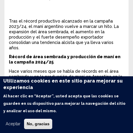
Tras el récord productivo alcanzado en la campaña
2023/24, el maní argentino vuelve a marcar un hito. La
expansión del área sembrada, el aumento en la
producción y el fuerte desempeño exportador
consolidan una tendencia alcista que ya lleva varios
años.
Récord de área sembrada y producción de maní en
la campaña 2024/25
Hace varios meses que se habla de récords en el área
sembrada y en la producción de maní en Argentina en la
Utilizamos cookies en este sitio para mejorar su
campaña 2024/25. Sin embargo, esta oleaginosa no ha
experiencia
dejado de sorprender en el desarrollo de la campaña, y
las estimaciones de área sembrada y de rindes de la
Al hacer clic en “Aceptar”, usted acepta que las cookies se
Secretaría de Agricultura, Ganadería y Pesca (SAGyP) han
ido creciendo a medida que transcurría la misma. En la
guarden en su dispositivo para mejorar la navegación del sitio
campaña 2023/24 la producción de maní en nuestro país
y analizar el uso del mismo.
ya había sido récord, con casi 1,5 millones de
/1
toneladas
producidas en 434.000 hectáreas.
Aceptar
No, gracias
Cuando se iniciaban las implantaciones de maní de la