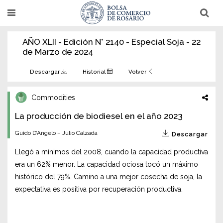
Pasar
T
T
al
o
o
g
g
contenido
g
g
AÑO XLII - Edición N° 2140 - Especial Soja - 22
l
l
principal
e
e
de Marzo de 2024
n
n
a
a
v
v
Descargar
Historial
Volver
i
i
g
g
a
a
Commodities
t
t
i
i
La producción de biodiesel en el año 2023
o
o
n
n
Guido D’Angelo – Julio Calzada
Descargar
Llegó a mínimos del 2008, cuando la capacidad productiva
era un 62% menor. La capacidad ociosa tocó un máximo
histórico del 79%. Camino a una mejor cosecha de soja, la
expectativa es positiva por recuperación productiva.