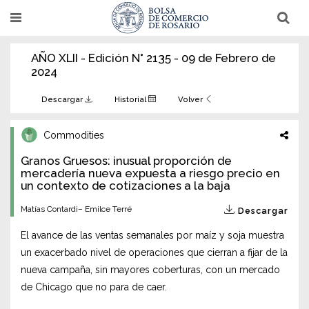
Pasar
T
T
al
o
o
g
g
contenido
g
g
AÑO XLII - Edición N° 2135 - 09 de Febrero de
l
l
principal
e
e
2024
n
n
a
a
v
v
Descargar
Historial
Volver
i
i
g
g
a
a
Commodities
t
t
i
i
Granos Gruesos: inusual proporción de
o
o
n
mercadería nueva expuesta a riesgo precio en
n
un contexto de cotizaciones a la baja
Matías Contardi– Emilce Terré
Descargar
El avance de las ventas semanales por maíz y soja muestra
un exacerbado nivel de operaciones que cierran a fijar de la
nueva campaña, sin mayores coberturas, con un mercado
de Chicago que no para de caer.