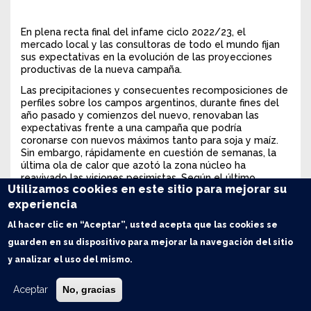
En plena recta final del infame ciclo 2022/23, el
mercado local y las consultoras de todo el mundo fijan
sus expectativas en la evolución de las proyecciones
productivas de la nueva campaña.
Las precipitaciones y consecuentes recomposiciones de
perfiles sobre los campos argentinos, durante fines del
año pasado y comienzos del nuevo, renovaban las
expectativas frente a una campaña que podría
coronarse con nuevos máximos tanto para soja y maíz.
Sin embargo, rápidamente en cuestión de semanas, la
última ola de calor que azotó la zona núcleo ha
reavivado las visiones pesimistas. Según el último
Utilizamos cookies en este sitio para mejorar su
informe de GEA sobre la región núcleo, el estado de los
cultivos de soja y maíz se habrían resentido en
experiencia
sobremanera en respuesta a los adversos fenómenos
Al hacer clic en “Aceptar”, usted acepta que las cookies se
climáticos diezmando así los posibles rindes futuros.
guarden en su dispositivo para mejorar la navegación del sitio
Se continúa transitando el período crítico para el
y analizar el uso del mismo.
desarrollo de los cultivos locales, y las expectativas de
nuevas precipitaciones podrían recortar en cierta
medida los efectos del calor.
Aceptar
No, gracias
En un contexto de altas indefiniciones productivas y con