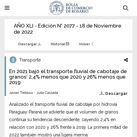
Pasar
T
T
al
o
o
g
g
contenido
g
g
AÑO XLI - Edición N° 2077 - 18 de Noviembre
l
l
principal
e
e
de 2022
n
n
a
a
v
v
Descargar
Historial
Volver
i
i
g
g
a
a
Transporte
t
t
i
i
En 2021 bajó el transporte fluvial de cabotaje de
o
o
n
granos: 2,4% menos que 2020 y 26% menos que
n
2019
Javier Treboux - Julio Calzada
Descargar
Analizado el transporte fluvial de cabotaje por hidrovía
Paraguay-Paraná se advierte que el volumen de granos
continua su tendencia descendente, cayendo 2,4% en
relación con 2020 y 26% frente a 2019. La primera mitad de
2022 también mostró una ligera merma