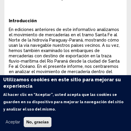
Introducción
En ediciones anteriores de este informativo analizamos
el movimiento de mercaderías en el tramo Santa Fe al
Norte de la hidrovía Paraguay-Paraná, mostrando cómo
usan la vía navegable nuestros países vecinos. A su vez,
hemos también examinado los embarques de
mercaderías con destino de exportación en la traza
fluvio-marítima del Río Paraná desde la ciudad de Santa
Fe al Océano. En el presente informe, nos centraremos
en analizar el movimiento de mercadería dentro del
tramo argentino de la vía, para viajes con origen y
Utilizamos cookies en este sitio para mejorar su
destino dentro de las fronteras nacionales, es decir,
experiencia
transporte fluvial de cabotaje
.
Al hacer clic en “Aceptar”, usted acepta que las cookies se
• Transporte de cabotaje de granos: se cargaron
624.159 toneladas de granos en 2021, 2,4% menos
guarden en su dispositivo para mejorar la navegación del sitio
que 2020 y 26% menos que 2019
y analizar el uso del mismo.
Resulta de gran relevancia para comprender el sistema
de comercialización de granos de nuestro país y su
Aceptar
No, gracias
competitividad, el análisis del transporte fluvial de