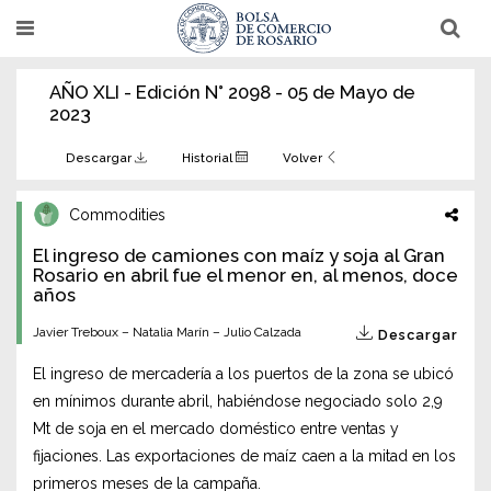
Pasar
T
T
al
o
o
g
g
contenido
g
g
AÑO XLI - Edición N° 2098 - 05 de Mayo de
l
l
principal
e
e
2023
n
n
a
a
v
v
Descargar
Historial
Volver
i
i
g
g
a
a
Commodities
t
t
i
i
El ingreso de camiones con maíz y soja al Gran
o
o
n
Rosario en abril fue el menor en, al menos, doce
n
años
Javier Treboux – Natalia Marín – Julio Calzada
Descargar
El ingreso de mercadería a los puertos de la zona se ubicó
en mínimos durante abril, habiéndose negociado solo 2,9
Mt de soja en el mercado doméstico entre ventas y
fijaciones. Las exportaciones de maíz caen a la mitad en los
primeros meses de la campaña.