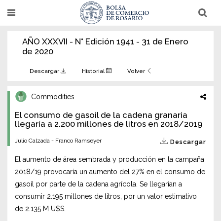
Pasar
T
T
al
o
o
g
g
contenido
g
g
AÑO XXXVII - N° Edición 1941 - 31 de Enero
l
l
principal
e
e
de 2020
n
n
a
a
v
v
Descargar
Historial
Volver
i
i
g
g
a
a
Commodities
t
t
i
i
El consumo de gasoil de la cadena granaria
o
o
n
llegaría a 2.200 millones de litros en 2018/2019
n
Julio Calzada - Franco Ramseyer
Descargar
El aumento de área sembrada y producción en la campaña
2018/19 provocaría un aumento del 27% en el consumo de
gasoil por parte de la cadena agrícola. Se llegarían a
consumir 2.195 millones de litros, por un valor estimativo
de 2.135 M U$S.