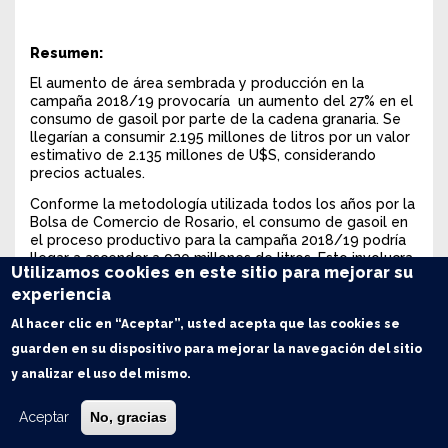
Resumen:
El aumento de área sembrada y producción en la
campaña 2018/19 provocaría un aumento del 27% en el
consumo de gasoil por parte de la cadena granaria. Se
llegarían a consumir 2.195 millones de litros por un valor
estimativo de 2.135 millones de U$S, considerando
precios actuales.
Conforme la metodología utilizada todos los años por la
Bolsa de Comercio de Rosario, el consumo de gasoil en
el proceso productivo para la campaña 2018/19 podría
llegar a ascender a 920 millones de litros. Esto involucra
Utilizamos cookies en este sitio para mejorar su
el combustible utilizado en las tareas de siembra,
experiencia
cosecha, laboreo, movimientos internos y transporte de
insumos. Por otra parte, el posterior transporte de la
Al hacer clic en “Aceptar”, usted acepta que las cookies se
producción de granos por camión y ferrocarril hacia
acopios, industrias y puertos ascendería a 1.275 millones
guarden en su dispositivo para mejorar la navegación del sitio
de litros. Sumando ambos componentes, se estima que
y analizar el uso del mismo.
la cadena granaria consumiría en total 2.195 millones de
litros de gasoil.
Aceptar
No, gracias