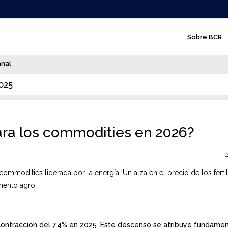
N
Sobre BCR
a
v
anal
e
2025
g
a
c
ara los commodities en 2026?
i
ó
ommodities liderada por la energía. Un alza en el precio de los fertil
n
mento agro.
p
r
i
ontracción del 7,4% en 2025. Este descenso se atribuye fundame