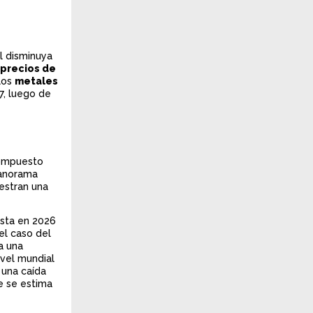
l disminuya
precios de
los
metales
7, luego de
compuesto
panorama
uestran una
ista en 2026
el caso del
a una
ivel mundial
 una caída
e se estima