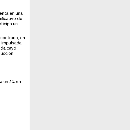
enta en una
ficativo de
ticipa un
contrario, en
e impulsada
anda cayó
ducción
ía un 2% en