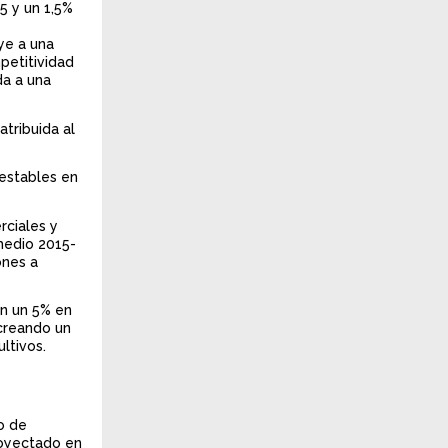
5 y un 1,5%
ye a una
petitividad
da a una
atribuida al
estables en
rciales y
medio 2015-
ones a
on un 5% en
 creando un
ltivos.
o de
royectado en