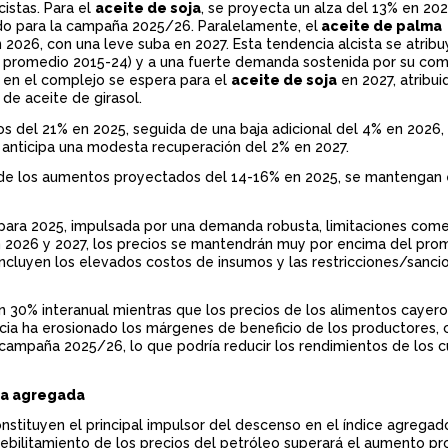
istas. Para el
aceite de soja
, se proyecta un alza del 13% en 202
 para la campaña 2025/26. Paralelamente, el
aceite de palma
 2026, con una leve suba en 2027. Esta tendencia alcista se atribu
al promedio 2015-24) y a una fuerte demanda sostenida por su com
n en el complejo se espera para el
aceite de soja
en 2027, atribui
 de aceite de girasol.
s del 21% en 2025, seguida de una baja adicional del 4% en 2026, 
 anticipa una modesta recuperación del 2% en 2027.
 de los aumentos proyectados del 14-16% en 2025, se mantengan 
para 2025, impulsada por una demanda robusta, limitaciones come
 en 2026 y 2027, los precios se mantendrán muy por encima del pro
incluyen los elevados costos de insumos y las restricciones/sanci
un 30% interanual mientras que los precios de los alimentos cayer
ncia ha erosionado los márgenes de beneficio de los productores,
a campaña 2025/26, lo que podría reducir los rendimientos de los cu
ia agregada
onstituyen el principal impulsor del descenso en el índice agregad
debilitamiento de los precios del petróleo superará el aumento p