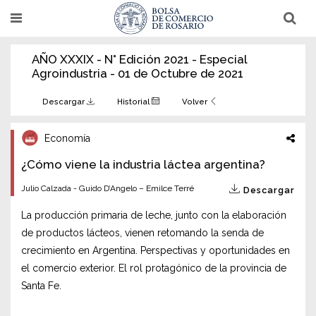
Pasar
T
T
al
o
o
g
g
contenido
g
g
AÑO XXXIX - N° Edición 2021 - Especial
l
l
principal
e
e
Agroindustria - 01 de Octubre de 2021
n
n
a
a
v
v
Descargar
Historial
Volver
i
i
g
g
a
a
Economía
t
t
i
i
¿Cómo viene la industria láctea argentina?
o
o
n
n
Julio Calzada - Guido D’Angelo – Emilce Terré
Descargar
La producción primaria de leche, junto con la elaboración
de productos lácteos, vienen retomando la senda de
crecimiento en Argentina. Perspectivas y oportunidades en
el comercio exterior. El rol protagónico de la provincia de
Santa Fe.