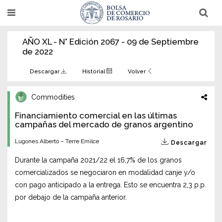
Pasar
T
T
al
o
o
g
g
contenido
g
g
AÑO XL - N° Edición 2067 - 09 de Septiembre
l
l
principal
e
e
de 2022
n
n
a
a
v
v
Descargar
Historial
Volver
i
i
g
g
a
a
Commodities
t
t
i
i
Financiamiento comercial en las últimas
o
o
n
campañas del mercado de granos argentino
n
Lugones Alberto – Terre Emilce
Descargar
Durante la campaña 2021/22 el 16,7% de los granos
comercializados se negociaron en modalidad canje y/o
con pago anticipado a la entrega. Esto se encuentra 2,3 p.p.
por debajo de la campaña anterior.