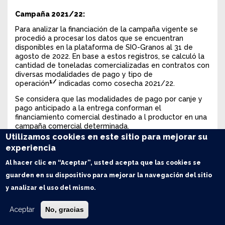
Campaña 2021/22:
Para analizar la financiación de la campaña vigente se
procedió a procesar los datos que se encuentran
disponibles en la plataforma de SIO-Granos al 31 de
agosto de 2022. En base a estos registros, se calculó la
cantidad de toneladas comercializadas en contratos con
diversas modalidades de pago y tipo de
1/
operación
indicadas como cosecha 2021/22.
Se considera que las modalidades de pago por canje y
pago anticipado a la entrega conforman el
financiamiento comercial destinado a l productor en una
campaña comercial determinada.
Utilizamos cookies en este sitio para mejorar su
Estos dos rubros sumados evidencian las siguientes
experiencia
conclusiones:
Al hacer clic en “Aceptar”, usted acepta que las cookies se
A) Se ha estimado que el 24,5% de la soja que es
comprometida contractualmente en esta campaña fue
guarden en su dispositivo para mejorar la navegación del sitio
destinada a la financiación del productor para la cosecha
y analizar el uso del mismo.
2021/22. Este valor fue 16% para el maíz y del 9,7% para
el trigo pan, mientras que el sorgo alcanzó un valor del
Aceptar
No, gracias
16,2% y el girasol se encontró en un 6,3%.