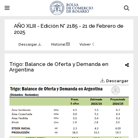
Pasar
T
T
al
o
o
g
g
contenido
g
g
AÑO XLIII - Edición N° 2185 - 21 de Febrero de
l
l
principal
e
e
2025
n
n
a
a
v
v
Descargar
Historial
Volver
i
i
g
g
a
a
t
t
Trigo: Balance de Oferta y Demanda en
i
i
Argentina
o
o
n
n
Descargar