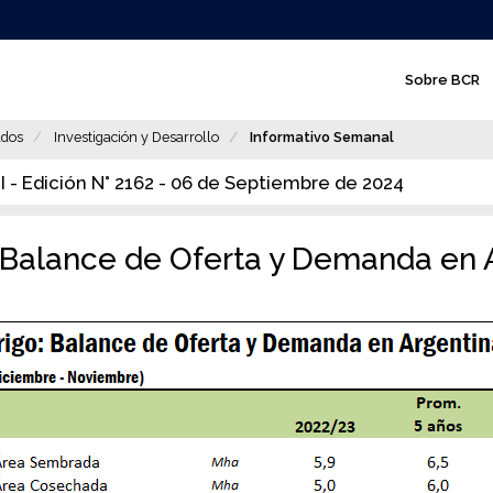
N
Sobre BCR
a
v
dos
Investigación y Desarrollo
Informativo Semanal
e
I - Edición N° 2162 - 06 de Septiembre de 2024
g
a
: Balance de Oferta y Demanda en 
c
i
ó
n
p
r
i