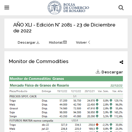
Pasar
T
T
al
o
o
g
g
contenido
g
g
AÑO XLI - Edición N° 2081 - 23 de Diciembre
l
l
principal
e
e
de 2022
n
n
a
a
v
v
Descargar
Historial
Volver
i
i
g
g
a
a
t
t
Monitor de Commodities
i
i
o
o
Descargar
n
n