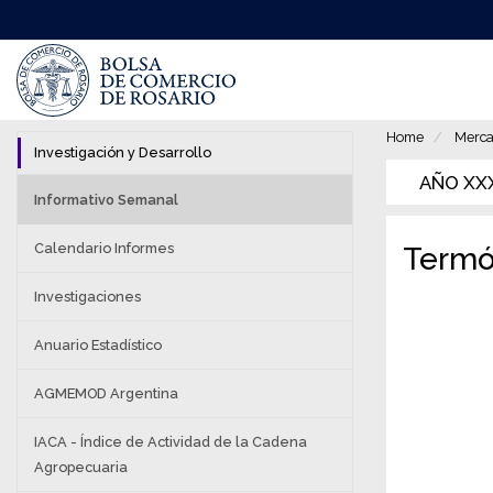
Pasar
al
contenido
principal
Home
Merca
Investigación y Desarrollo
AÑO XXXV
Informativo Semanal
Calendario Informes
Termó
Investigaciones
Anuario Estadístico
AGMEMOD Argentina
IACA - Índice de Actividad de la Cadena
Agropecuaria