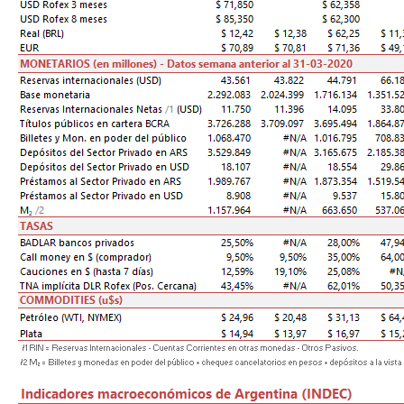
n
c
i
p
a
l