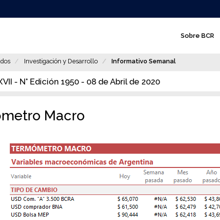
N
Sobre BCR
a
v
dos
Investigación y Desarrollo
Informativo Semanal
e
II - N° Edición 1950 - 08 de Abril de 2020
g
a
metro Macro
c
i
ó
n
p
r
i