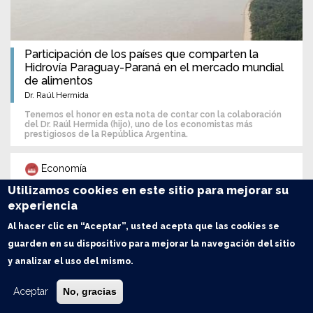
Participación de los países que comparten la
Hidrovía Paraguay-Paraná en el mercado mundial
de alimentos
Dr. Raúl Hermida
Tenemos el honor en esta nota de contar con la colaboración
del Dr. Raúl Hermida (hijo), uno de los economistas más
prestigiosos de la República Argentina.
Economía
Utilizamos cookies en este sitio para mejorar su
experiencia
Al hacer clic en “Aceptar”, usted acepta que las cookies se
guarden en su dispositivo para mejorar la navegación del sitio
y analizar el uso del mismo.
Aceptar
No, gracias