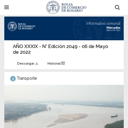
Pasar
T
T
al
o
o
g
g
contenido
g
g
l
l
principal
e
e
n
n
a
a
v
v
i
i
AÑO XXXIX - N° Edición 2049 - 06 de Mayo
g
g
de 2022
a
a
t
t
i
i
Descargar
Historial
o
o
n
n
Transporte