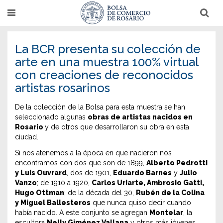
Pasar
T
T
al
o
o
g
g
contenido
g
g
l
l
principal
La BCR presenta su colección de
e
e
n
n
arte en una muestra 100% virtual
a
a
con creaciones de reconocidos
v
v
i
i
artistas rosarinos
g
g
a
a
t
t
De la colección de la Bolsa para esta muestra se han
i
i
o
o
seleccionado algunas
obras de artistas nacidos en
n
n
Rosario
y de otros que desarrollaron su obra en esta
ciudad.
Si nos atenemos a la época en que nacieron nos
encontramos con dos que son de 1899,
Alberto Pedrotti
y Luis Ouvrard
, dos de 1901,
Eduardo Barnes
y
Julio
Vanzo
; de 1910 a 1920,
Carlos Uriarte, Ambrosio Gatti,
Hugo Ottman
; de la década del 30,
Rubén de la Colina
y Miguel Ballesteros
que nunca quiso decir cuando
había nacido. A este conjunto se agregan
Montelar
, la
escultora
Nelly Giménez Vallana
y otros más jóvenes,