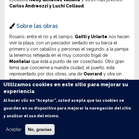
Carlos Andreozzi y Luchi Collaud
.
Sobre las obras
Rosario, entre el río y el campo,
Gatti y Uriarte
nos hacen
vivir la playa, con un pescador sentado en su barca el
primero y con caballos y personas el segundo; a la pampa
la tenemos reflejada en el muy colorido trigal de
Montelar
que está a punto de ser cosechado. Otro gran
tema que concierne a nuestra ciudad, el puerto, está
representado por dos obras, una de
Ouvrard
y otra sin
firma (se supone que es de Uriarte) donde cabe destacar la
Utilizamos cookies en este sitio para mejorar su
presencia de trabajadores portuarios que dan tanto
experiencia
movimiento y vida a ambos cuadros. El puerto de
Vanzo
es una escena donde la luz irrumpe en medio de la
Al hacer clic en “Aceptar”, usted acepta que las cookies se
oscuridad donde se encuentran los barcos, algunos
guarden en su dispositivo para mejorar la navegación del sitio
parecen amarrados y otros navegando, quietud y
y analizar el uso del mismo.
movimiento.
La montaña tan lejos de Rosario está presente en Uritorco
Aceptar
No, gracias
de
De la Colina
, en Caserío norteño de
Uriarte
y en