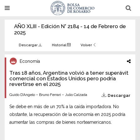
Pasar
T
T
al
o
o
g
g
contenido
g
g
AÑO XLIII - Edición N° 2184 - 14 de Febrero de
l
l
principal
e
e
2025
n
n
a
a
v
v
Descargar
Historial
Volver
i
i
g
g
a
a
Economía
t
t
i
i
Tras 18 años, Argentina volvió a tener superávit
o
o
n
comercial con Estados Unidos pero podría
n
revertirse en el 2025
Guido D’Angelo – Bruno Ferrari – Julio Calzada
Descargar
Se debe en más de un 70% a la caída importadora. No
obstante, la recuperación de la economía en 2025 podría
aumentar las compras de bienes norteamericanos.