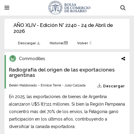
Pasar
T
T
al
o
o
g
g
contenido
g
g
AÑO XLIV - Edición N° 2240 - 24 de Abril de
l
l
principal
e
e
2026
n
n
a
a
v
v
Descargar
Historial
Volver
i
i
g
g
a
a
Commodities
t
t
i
i
Radiografía del origen de las exportaciones
o
o
n
argentinas
n
Belén Maldonado – Emilce Terré - Julio Calzada
Descargar
En 2025, las exportaciones de bienes de Argentina
alcanzaron U$S 87.111 millones. Si bien la Región Pampeana
concentró más del 70% de los envíos, la Patagonia ganó
participación en los últimos años, contribuyendo a
diversificar la canasta exportadora.