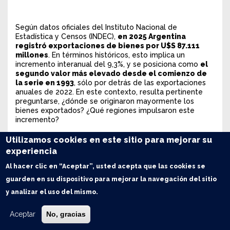
Según datos oficiales del Instituto Nacional de
Estadística y Censos (INDEC),
en 2025 Argentina
registró exportaciones de bienes por U$S 87.111
millones
. En términos históricos, esto implica un
incremento interanual del 9,3%, y se posiciona como
el
segundo valor más elevado desde el comienzo de
la serie en 1993
, sólo por detrás de las exportaciones
anuales de 2022. En este contexto, resulta pertinente
preguntarse, ¿dónde se originaron mayormente los
bienes exportados? ¿Qué regiones impulsaron este
incremento?
Utilizamos cookies en este sitio para mejorar su
1. Exportaciones provinciales
experiencia
Analizando los datos en detalle, se evidencia el notable
Al hacer clic en “Aceptar”, usted acepta que las cookies se
protagonismo de la
provincia de Buenos Aires
.
Durante 2025, esta provincia
originó exportaciones
guarden en su dispositivo para mejorar la navegación del sitio
por un valor de U$S 31.684 millones
, registrando un
y analizar el uso del mismo.
incremento del 7% respecto al año anterior y del 16% en
comparación con el promedio de los últimos cinco años.
Aceptar
No, gracias
Como resultado,
fue responsable del 36% de las
ventas externas del país
, lo que implica una leve caída