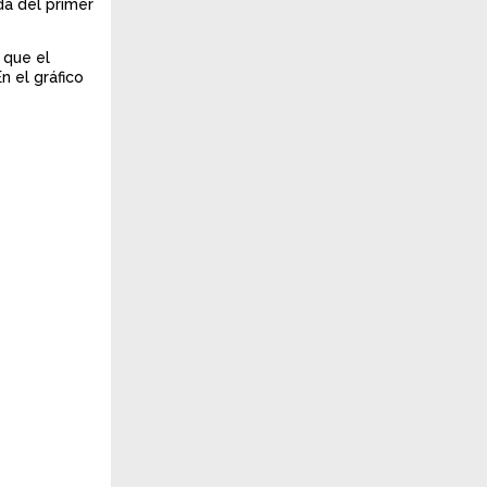
da del primer
 que el
n el gráfico