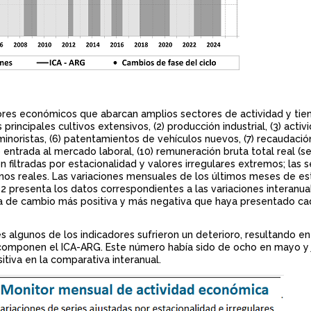
ores económicos que abarcan amplios sectores de actividad y tie
principales cultivos extensivos, (2) producción industrial, (3) activ
 minoristas, (6) patentamientos de vehículos nuevos, (7) recaudació
de entrada al mercado laboral, (10) remuneración bruta total real (s
 filtradas por estacionalidad y valores irregulares extremos; las s
os reales. Las variaciones mensuales de los últimos meses de es
 2 presenta los datos correspondientes a las variaciones interanua
asa de cambio más positiva y más negativa que haya presentado ca
es algunos de los indicadores sufrieron un deterioro, resultando en
 componen el ICA-ARG. Este número había sido de ocho en mayo y j
tiva en la comparativa interanual.