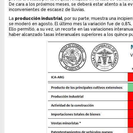
De cara a los próximos meses, se deberá estar atento a la e
inconvenientes de escasez de lluvias.
La
producción industrial
, por su parte, muestra una incipi
se moderó en agosto. El último mes la variación fue de 0,8%,
Ello permitió, a su vez, un recorte en las variaciones interan
haber alcanzado tasas interanuales superiores a los quince p