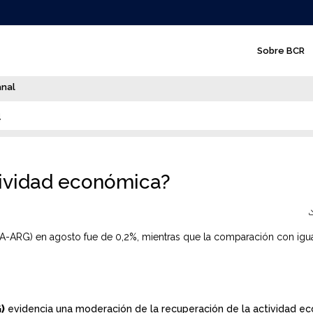
N
Sobre BCR
a
v
anal
e
4
g
a
c
tividad económica?
i
ó
(ICA-ARG) en agosto fue de 0,2%, mientras que la comparación con igu
n
p
r
i
)
evidencia una moderación de la recuperación de la actividad e