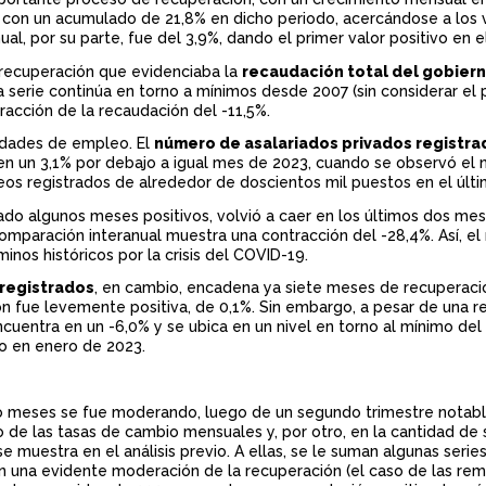
as con un acumulado de 21,8% en dicho periodo, acercándose a los 
l, por su parte, fue del 3,9%, dando el primer valor positivo en e
a recuperación que evidenciaba la
recaudación total del gobiern
 serie continúa en torno a mínimos desde 2007 (sin considerar el 
acción de la recaudación del -11,5%.
tidades de empleo. El
número de asalariados privados registra
n un 3,1% por debajo a igual mes de 2023, cuando se observó el 
leos registrados de alrededor de doscientos mil puestos en el últ
ado algunos meses positivos, volvió a caer en los últimos dos mes
omparación interanual muestra una contracción del -28,4%. Así, el 
minos históricos por la crisis del COVID-19.
 registrados
, en cambio, encadena ya siete meses de recuperaci
ón fue levemente positiva, de 0,1%. Sin embargo, a pesar de una 
ncuentra en un -6,0% y se ubica en un nivel en torno al mínimo del
o en enero de 2023.
nco meses se fue moderando, luego de un segundo trimestre nota
to de las tasas de cambio mensuales y, por otro, en la cantidad de 
estra en el análisis previo. A ellas, se le suman algunas series 
n una evidente moderación de la recuperación (el caso de las rem