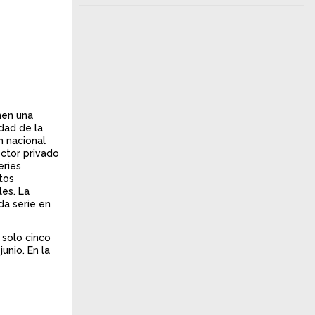
nen una
idad de la
n nacional
ector privado
eries
tos
les. La
da serie en
 solo cinco
unio. En la