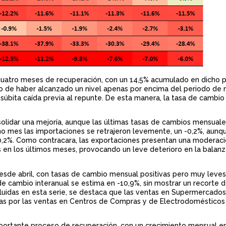
cuatro meses de recuperación, con un 14,5% acumulado en dicho p
go de haber alcanzado un nivel apenas por encima del periodo de
súbita caída previa al repunte. De esta manera, la tasa de cambio 
olidar una mejoría, aunque las últimas tasas de cambios mensual
timo mes las importaciones se retrajeron levemente, un -0,2%, aunq
30,2%. Como contracara, las exportaciones presentan una moderaci
 en los últimos meses, provocando un leve deterioro en la balanz
desde abril, con tasas de cambio mensual positivas pero muy leves.
de cambio interanual se estima en -10,9%, sin mostrar un recorte 
ncluidas en esta serie, se destaca que las ventas en Supermercados
s por las ventas en Centros de Compras y de Electrodomésticos 
portante proceso de recuperación, con un crecimiento mensual e