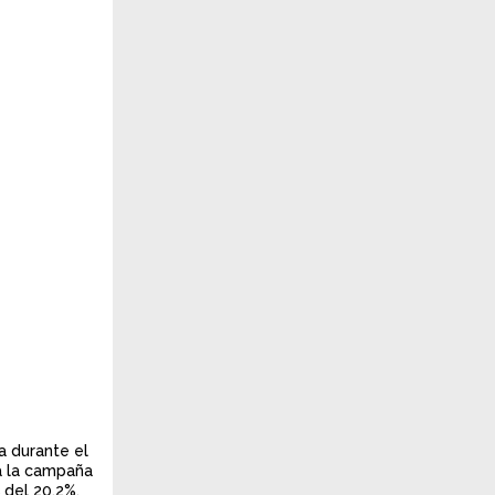
a durante el
 a la campaña
s
del 20,2%.