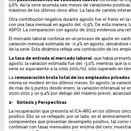
5,6%. Así la serie acumula seis meses de variaciones positiv
máximos de los últimos cinco años. La tasa de cambio interanua
Otra contribución negativa durante agosto fue el freno en l
con una tasa mensual en agosto del -0,9%. De esta manera, la
ASPO). La comparación con agosto de 2023 evidencia una retr
El mercado laboral continúa en un proceso de ajuste en can
variación mensual estimada de -0,4% en agosto, ubicándose e
de la serie. Esta dinámica refleja una contracción de los emp
La tasa de entrada al mercado laboral
, que había present
agosto, la variación estimada fue del -3,0%, mientras que la c
serie es equivalente a la crisis 2001/02, sólo superado en tér
La
remuneración bruta total de los empleados privados
misma se moderó en los últimos meses. En agosto, la variaci
de más de 5 puntos desde enero, la variación interanual se e
2020-2021 y un 9,4% por debajo del máximo previo, alcanzad
2- Síntesis y Perspectivas
La recuperación que presenta el ICA-ARG en los últimos ci
positivo. Ello se ve reflejado, por un lado, en el aminoramien
componentes que presentan desempeño positivo, tal como se mu
continúan con tasas mensuales por encima del cero, muestra