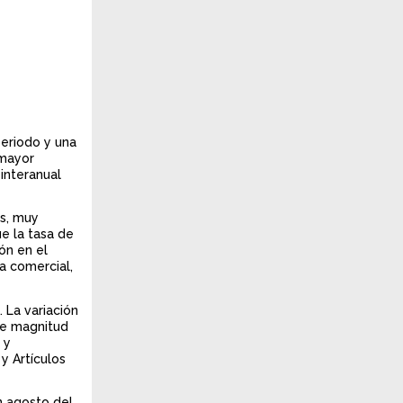
eriodo y una
 mayor
interanual
es, muy
ue la tasa de
ón en el
a comercial,
 La variación
de magnitud
 y
y Artículos
n agosto del