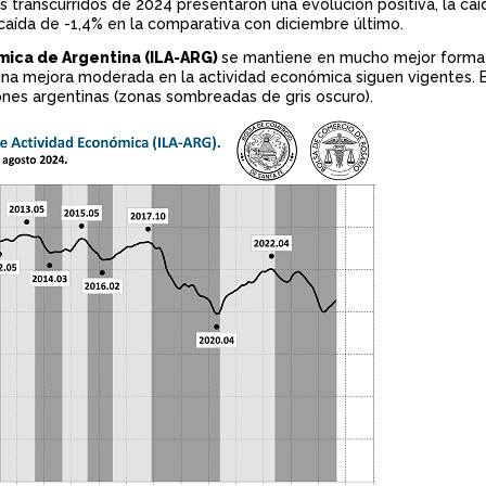
 transcurridos de 2024 presentaron una evolución positiva, la caí
caída de -1,4% en la comparativa con diciembre último.
mica de Argentina (ILA-ARG)
se mantiene en mucho mejor forma
una mejora moderada en la actividad económica siguen vigentes. E
iones argentinas (zonas sombreadas de gris oscuro).