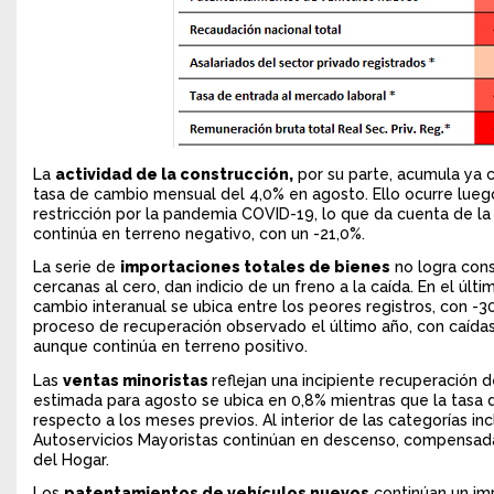
La
actividad de la construcción,
por su parte, acumula ya 
tasa de cambio mensual del 4,0% en agosto. Ello ocurre lue
restricción por la pandemia COVID-19, lo que da cuenta de la 
continúa en terreno negativo, con un -21,0%.
La serie de
importaciones totales de bienes
no logra cons
cercanas al cero, dan indicio de un freno a la caída. En el úl
cambio interanual se ubica entre los peores registros, con -
proceso de recuperación observado el último año, con caídas
aunque continúa en terreno positivo.
Las
ventas minoristas
reflejan una incipiente recuperación 
estimada para agosto se ubica en 0,8% mientras que la tasa 
respecto a los meses previos. Al interior de las categorías i
Autoservicios Mayoristas continúan en descenso, compensada
del Hogar.
Los
patentamientos de vehículos nuevos
continúan un im