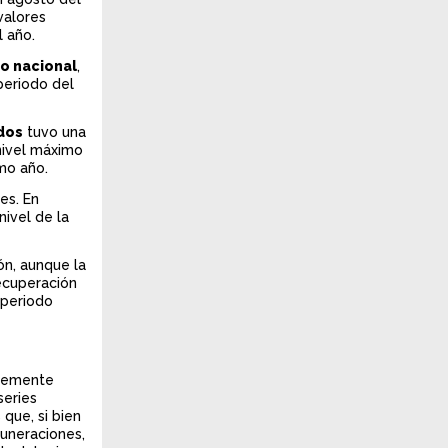
valores
l año.
o nacional
,
periodo del
dos
tuvo una
nivel máximo
imo año.
es. En
nivel de la
ón, aunque la
recuperación
 periodo
blemente
series
que, si bien
uneraciones,