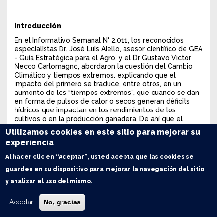
Introducción
En el Informativo Semanal N° 2.011, los reconocidos
especialistas Dr. José Luis Aiello, asesor científico de GEA
- Guía Estratégica para el Agro, y el Dr Gustavo Victor
Necco Carlomagno, abordaron la cuestión del Cambio
Climático y tiempos extremos, explicando que el
impacto del primero se traduce, entre otros, en un
aumento de los “tiempos extremos”, que cuando se dan
en forma de pulsos de calor o secos generan déficits
hídrícos que impactan en los rendimientos de los
cultivos o en la producción ganadera. De ahí que el
tratamiento de la
previsibilidad
es una parte central de
Utilizamos cookies en este sitio para mejorar su
su abordaje.
experiencia
Desde GEA - Guía Estratégica para el AGRO se
Al hacer clic en “Aceptar”, usted acepta que las cookies se
monitorea el núcleo de producción granaría con una red
de estaciones meteorológicas automáticas, señalando
guarden en su dispositivo para mejorar la navegación del sitio
cuando sea el caso los fenómenos de pulsos de calor,
y analizar el uso del mismo.
heladas, lluvias intensas y pulsos secos, con muy buenos
resultados para entender el comportamiento del
Aceptar
No, gracias
sistema de producción instalado.