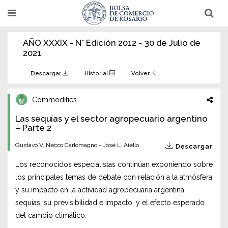
Pasar
T
T
al
o
o
g
g
contenido
g
g
AÑO XXXIX - N° Edición 2012 - 30 de Julio de
l
l
principal
e
e
2021
n
n
a
a
v
v
Descargar
Historial
Volver
i
i
g
g
a
a
Commodities
t
t
i
i
Las sequías y el sector agropecuario argentino
o
o
n
– Parte 2
n
Gustavo V. Necco Carlomagno - José L. Aiello
Descargar
Los reconocidos especialistas continúan exponiendo sobre
los principales temas de debate con relación a la atmósfera
y su impacto en la actividad agropecuaria argentina:
sequías, su previsibilidad e impacto, y el efecto esperado
del cambio climático.