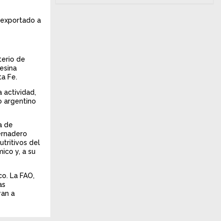
l exportado a
terio de
esina
ta Fe.
 actividad,
o argentino
a de
ernadero
tritivos del
ico y, a su
co. La FAO,
as
yan a