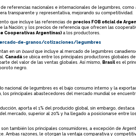
n
 de referencias nacionales e internacionales de legumbres, como
ra transparente y representativa, mejorando su competitividad.
c
ento que incluye las referencias de
precios FOB oficial de Arge
i
de la Nación; y los precios de referencia que ofrecen las cooperat
de Cooperativas Argentinas)
a los productores.
p
ercado-de-granos/cotizaciones/legumbres
a
entan en un
board
que incluye al mercado de legumbres canadiense
al.
Canadá
se ubica entre los principales productores globales d
l
parte del valor de las ventas globales. Así mismo,
Brasil
es el prin
poroto negro.
ado nacional de legumbres es el bajo consumo interno y la exporta
n, los principales abastecedores del mercado mundial se encuentr
ducción, aporta el 1% del producido global, sin embargo, destaca 
del mercado, superior al 20% y ha llegado a posicionarse entre l
 son también los principales consumidores, a excepción de Argen
ce. Ambas razones, le otorgan la ventaja comparativa y competitiv