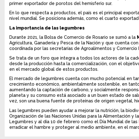
primer exportador de porotos del hemisferio sur.
En lo que respecta a productos, el país es el principal expor
nivel mundial. Se posiciona además, como el cuarto exportado
La importancia de las legumbres
Durante 2021, la Bolsa de Comercio de Rosario se sumó a la
Agricultura, Ganadería y Pesca de la Nación y que cuenta con
coordinada por las secretarías de Agroalimentos y Comercio E
Se trata de un foro que integra a todos los actores de la ca
desde la producción hasta la comercialización, con el objeti
en el mercado global de estos productos.
El mercado de legumbres cuenta con mucho potencial en ta
crecimiento económico, ambientalmente sostenible, en tanto
aumentando la captación de carbono, y socialmente responsab
planeta y su consumo está asociado a un buen estado de salud
vez, son una buena fuente de proteínas de origen vegetal, hier
Las legumbres pueden ayudar a mejorar la nutrición, la biodive
Organización de las Naciones Unidas para la Alimentación y la
Legumbres y al día 10 de febrero como el Día Mundial de la
erradicar el hambre y proteger al medio ambiente, en el mar