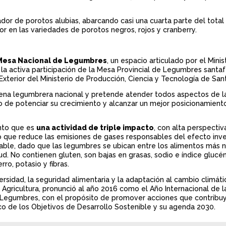
tador de porotos alubias, abarcando casi una cuarta parte del tota
r en las variedades de porotos negros, rojos y cranberry.
Mesa Nacional de Legumbres
, un espacio articulado por el Minis
 la activa participación de la Mesa Provincial de Legumbres santaf
xterior del Ministerio de Producción, Ciencia y Tecnología de San
dena legumbrera nacional y pretende atender todos aspectos de la
vo de potenciar su crecimiento y alcanzar un mejor posicionamient
nto que es
una actividad de triple impacto
, con alta perspectiv
 que reduce las emisiones de gases responsables del efecto inv
le, dado que las legumbres se ubican entre los alimentos más nu
. No contienen gluten, son bajas en grasas, sodio e índice glucém
ro, potasio y fibras.
rsidad, la seguridad alimentaria y la adaptación al cambio climáti
 Agricultura, pronunció al año 2016 como el Año Internacional de l
s Legumbres, con el propósito de promover acciones que contribu
co de los Objetivos de Desarrollo Sostenible y su agenda 2030.