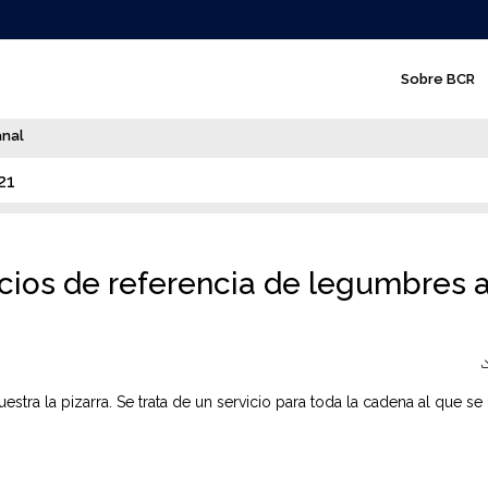
N
Sobre BCR
a
v
anal
e
21
g
a
c
ios de referencia de legumbres a
i
ó
n
stra la pizarra. Se trata de un servicio para toda la cadena al que s
p
r
i